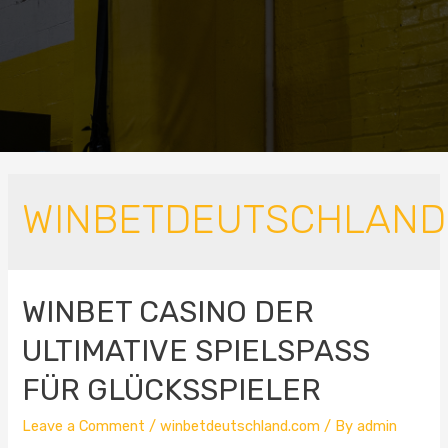
WINBETDEUTSCHLAND
WINBET CASINO DER
ULTIMATIVE SPIELSPASS F
ÜR GLÜCKSSPIELER
Leave a Comment
/
winbetdeutschland.com
/ By
admin