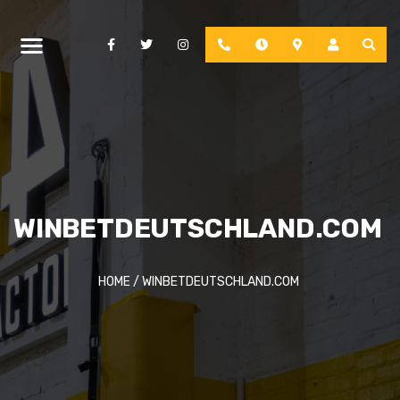
Facebook
Twitter
Instagram
Phone
Hours
Location
Account
WINBETDEUTSCHLAND.COM
HOME
/
WINBETDEUTSCHLAND.COM