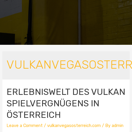
VULKANVEGASOSTERR
ERLEBNISWELT DES VULKAN
SPIELVERGNÜGENS IN
ÖSTERREICH
Leave a Comment
/
vulkanvegasosterreich.com
/ By
admin