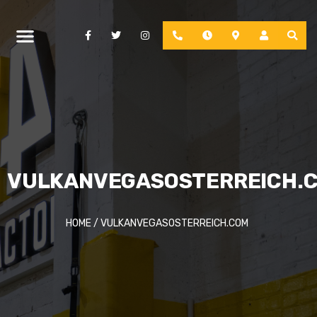
Facebook
Twitter
Instagram
Phone
Hours
Location
Account
VULKANVEGASOSTERREICH.
HOME
/
VULKANVEGASOSTERREICH.COM