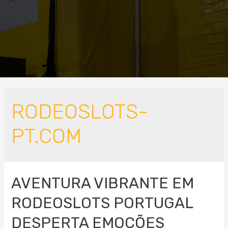
RODEOSLOTS-
PT.COM
AVENTURA VIBRANTE EM
RODEOSLOTS PORTUGAL
DESPERTA EMOÇÕES