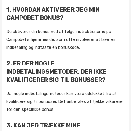
1. HVORDAN AKTIVERER JEG MIN
CAMPOBET BONUS?
Du aktiverer din bonus ved at følge instruktionerne på
Campobet’s hjemmeside, som ofte involverer at lave en
indbetaling og indtaste en bonuskode.
2. ER DER NOGLE
INDBETALINGSMETODER, DER IKKE
KVALIFICERER SIG TIL BONUSSER?
Ja, nogle indbetalingsmetoder kan være udelukket fra at
kvalificere sig til bonusser. Det anbefales at tjekke vilkårene
for den specifikke bonus.
3. KAN JEG TRÆKKE MINE