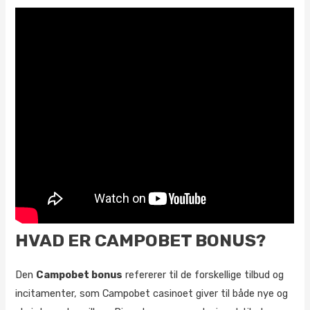
HVAD ER CAMPOBET BONUS?
Den
Campobet bonus
refererer til de forskellige tilbud og
incitamenter, som Campobet casinoet giver til både nye og