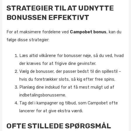
STRATEGIER TIL AT UDNYTTE
BONUSSEN EFFEKTIVT
For at maksimere fordelene ved
Campobet bonus
, kan du
følge disse strategier:
Læs altid vilkårene for bonusser nøje, så du ved, hvad
der kræves for at frigive dine gevinster.
Vælg de bonusser, der passer bedst til din spillestil –
hvis du foretrækker slots, så kig efter free spins.
Planlæg dine indskud for at få mest muligt ud af
indbetalingsbonusserne.
Tag del i kampagner og tilbud, som Campobet ofte
lancerer for at give ekstra værdi.
OFTE STILLEDE SPØRGSMÅL