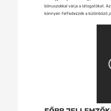
bónuszokkal várja a látogatókat. A
könnyen felfedezzék a különböző ját