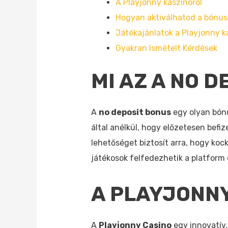
A Playjonny kaszinóról
Hogyan aktiválhatod a bónus
Játékajánlatok a Playjonny 
Gyakran Ismételt Kérdések
MI AZ A NO 
A
no deposit bonus
egy olyan bónu
által anélkül, hogy előzetesen befi
lehetőséget biztosít arra, hogy kock
játékosok felfedezhetik a platform 
A PLAYJONN
A
Playjonny Casino
egy innovatív,