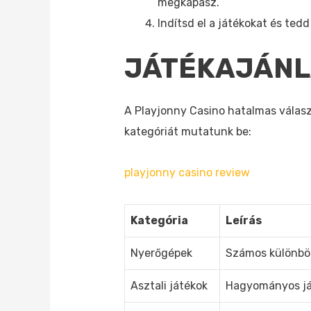
megkapasz.
Indítsd el a játékokat és ted
JÁTÉKAJÁNL
A Playjonny Casino hatalmas válasz
kategóriát mutatunk be:
playjonny casino review
Kategória
Leírás
Nyerőgépek
Számos különböz
Asztali játékok
Hagyományos játé