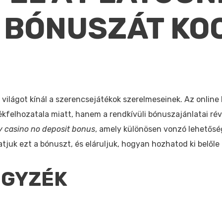
 BÓNUSZÁT KO
 világot kínál a szerencsejátékok szerelmeseinek. Az online
ékfelhozatala miatt, hanem a rendkívüli bónuszajánlatai révé
y casino no deposit bonus
, amely különösen vonzó lehetőség
tjuk ezt a bónuszt, és eláruljuk, hogyan hozhatod ki belől
EGYZÉK