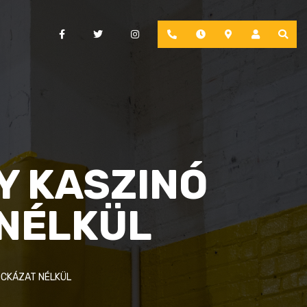
Facebook
Twitter
Instagram
Phone
Hours
Location
Account
Y KASZINÓ
NÉLKÜL
OCKÁZAT NÉLKÜL