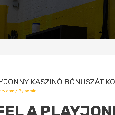
AYJONNY KASZINÓ BÓNUSZÁT K
ary.com
/ By
admin
FEL A PLAYJON