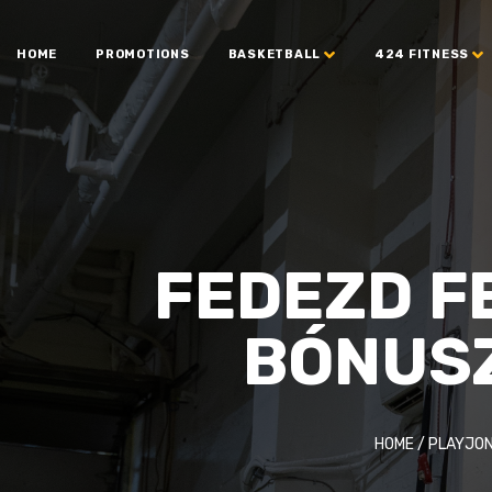
HOME
PROMOTIONS
BASKETBALL
424 FITNESS
FEDEZD F
BÓNUSZ
HOME
/
PLAYJO