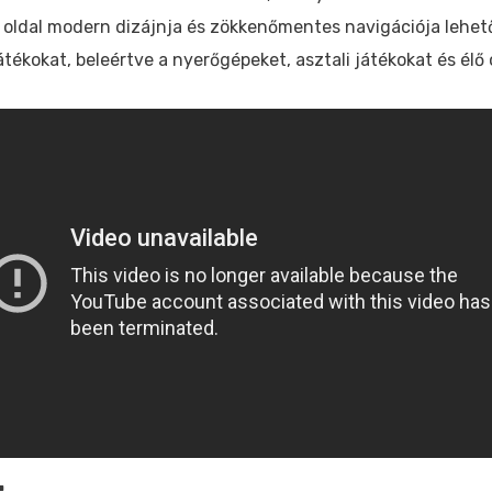
z oldal modern dizájnja és zökkenőmentes navigációja lehet
ékokat, beleértve a nyerőgépeket, asztali játékokat és élő 