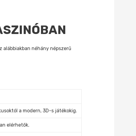
ASZINÓBAN
 Az alábbiakban néhány népszerű
usoktól a modern, 3D-s játékokig.
an elérhetők.