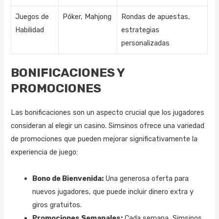
Juegos de
Póker, Mahjong
Rondas de apuestas,
Habilidad
estrategias
personalizadas
BONIFICACIONES Y
PROMOCIONES
Las bonificaciones son un aspecto crucial que los jugadores
consideran al elegir un casino. Simsinos ofrece una variedad
de promociones que pueden mejorar significativamente la
experiencia de juego:
Bono de Bienvenida:
Una generosa oferta para
nuevos jugadores, que puede incluir dinero extra y
giros gratuitos.
Promociones Semanales:
Cada semana, Simsinos