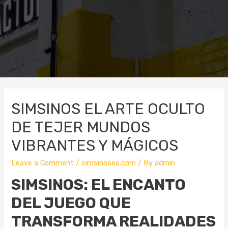
SIMSINOS EL ARTE OCULTO
DE TEJER MUNDOS
VIBRANTES Y MÁGICOS
Leave a Comment
/
simsinoses.com
/ By
admin
SIMSINOS: EL ENCANTO
DEL JUEGO QUE
TRANSFORMA REALIDADES