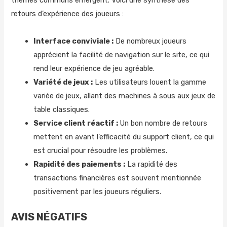
thèmes communs émergent. Voici une synthèse des
retours d’expérience des joueurs :
Interface conviviale :
De nombreux joueurs
apprécient la facilité de navigation sur le site, ce qui
rend leur expérience de jeu agréable.
Variété de jeux :
Les utilisateurs louent la gamme
variée de jeux, allant des machines à sous aux jeux de
table classiques.
Service client réactif :
Un bon nombre de retours
mettent en avant l’efficacité du support client, ce qui
est crucial pour résoudre les problèmes.
Rapidité des paiements :
La rapidité des
transactions financières est souvent mentionnée
positivement par les joueurs réguliers.
AVIS NÉGATIFS