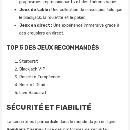
graphismes impressionnants et des thèmes variés.
Jeux de table :
Une collection de classiques tels que
le blackjack, la roulette et le poker.
Jeux en direct :
Une expérience immersive grâce à
des croupiers en direct.
TOP 5 DES JEUX RECOMMANDÉS
Starburst
Blackjack VIP
Roulette Européenne
Book of Dead
Live Baccarat
SÉCURITÉ ET FIABILITÉ
La sécurité est primordiale dans le monde du jeu en ligne.
Spinbara Casino
utilise des protocoles de sécurité