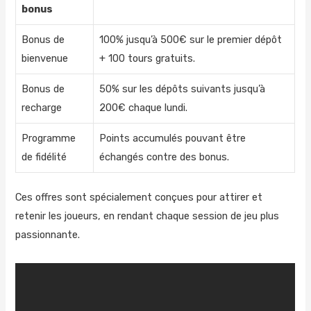
bonus
Bonus de
100% jusqu’à 500€ sur le premier dépôt
bienvenue
+ 100 tours gratuits.
Bonus de
50% sur les dépôts suivants jusqu’à
recharge
200€ chaque lundi.
Programme
Points accumulés pouvant être
de fidélité
échangés contre des bonus.
Ces offres sont spécialement conçues pour attirer et
retenir les joueurs, en rendant chaque session de jeu plus
passionnante.