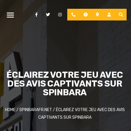
Facebook
Twitter
Instagram
Phone
Hours
Location
Account
ÉCLAIREZ VOTRE JEU AVEC
DES AVIS CAPTIVANTS SUR
SPINBARA
HOME
/
SPINBARAFR.NET
/
ÉCLAIREZ VOTRE JEU AVEC DES AVIS
CAPTIVANTS SUR SPINBARA