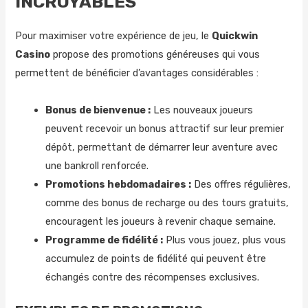
INCROYABLES
Pour maximiser votre expérience de jeu, le
Quickwin
Casino
propose des promotions généreuses qui vous
permettent de bénéficier d’avantages considérables :
Bonus de bienvenue :
Les nouveaux joueurs
peuvent recevoir un bonus attractif sur leur premier
dépôt, permettant de démarrer leur aventure avec
une bankroll renforcée.
Promotions hebdomadaires :
Des offres régulières,
comme des bonus de recharge ou des tours gratuits,
encouragent les joueurs à revenir chaque semaine.
Programme de fidélité :
Plus vous jouez, plus vous
accumulez de points de fidélité qui peuvent être
échangés contre des récompenses exclusives.