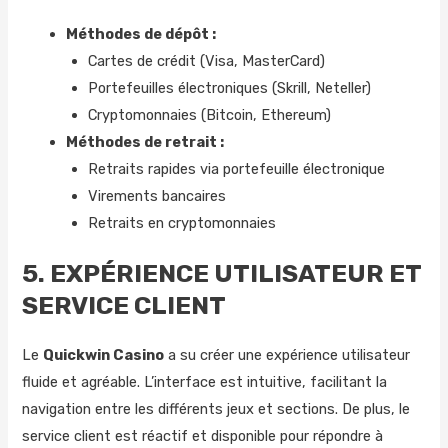
Méthodes de dépôt :
Cartes de crédit (Visa, MasterCard)
Portefeuilles électroniques (Skrill, Neteller)
Cryptomonnaies (Bitcoin, Ethereum)
Méthodes de retrait :
Retraits rapides via portefeuille électronique
Virements bancaires
Retraits en cryptomonnaies
5. EXPÉRIENCE UTILISATEUR ET
SERVICE CLIENT
Le
Quickwin Casino
a su créer une expérience utilisateur
fluide et agréable. L’interface est intuitive, facilitant la
navigation entre les différents jeux et sections. De plus, le
service client est réactif et disponible pour répondre à