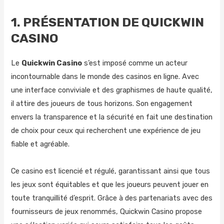
1. PRÉSENTATION DE QUICKWIN
CASINO
Le
Quickwin Casino
s’est imposé comme un acteur
incontournable dans le monde des casinos en ligne. Avec
une interface conviviale et des graphismes de haute qualité,
il attire des joueurs de tous horizons. Son engagement
envers la transparence et la sécurité en fait une destination
de choix pour ceux qui recherchent une expérience de jeu
fiable et agréable.
Ce casino est licencié et régulé, garantissant ainsi que tous
les jeux sont équitables et que les joueurs peuvent jouer en
toute tranquillité d’esprit. Grâce à des partenariats avec des
fournisseurs de jeux renommés, Quickwin Casino propose