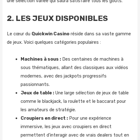
une sélection variée qui saura satisfaire tous les goûts.
2. LES JEUX DISPONIBLES
Le cœur du
Quickwin Casino
réside dans sa vaste gamme
de jeux. Voici quelques catégories populaires :
Machines à sous :
Des centaines de machines à
sous thématiques, allant des classiques aux vidéos
modernes, avec des jackpots progressifs
passionnants.
Jeux de table :
Une large sélection de jeux de table
comme le blackjack, la roulette et le baccarat pour
les amateurs de stratégie.
Croupiers en direct :
Pour une expérience
immersive, les jeux avec croupiers en direct
permettent d’interagir avec de vrais dealers tout en