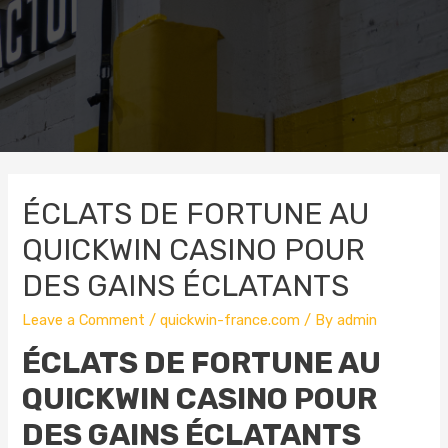
ÉCLATS DE FORTUNE AU
QUICKWIN CASINO POUR
DES GAINS ÉCLATANTS
Leave a Comment
/
quickwin-france.com
/ By
admin
ÉCLATS DE FORTUNE AU
QUICKWIN CASINO POUR
DES GAINS ÉCLATANTS