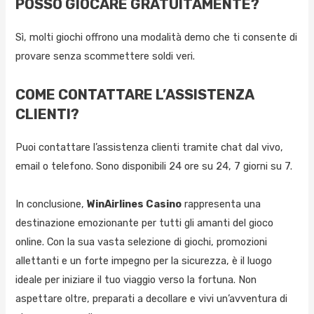
POSSO GIOCARE GRATUITAMENTE?
Sì, molti giochi offrono una modalità demo che ti consente di
provare senza scommettere soldi veri.
COME CONTATTARE L’ASSISTENZA
CLIENTI?
Puoi contattare l’assistenza clienti tramite chat dal vivo,
email o telefono. Sono disponibili 24 ore su 24, 7 giorni su 7.
In conclusione,
WinAirlines Casino
rappresenta una
destinazione emozionante per tutti gli amanti del gioco
online. Con la sua vasta selezione di giochi, promozioni
allettanti e un forte impegno per la sicurezza, è il luogo
ideale per iniziare il tuo viaggio verso la fortuna. Non
aspettare oltre, preparati a decollare e vivi un’avventura di