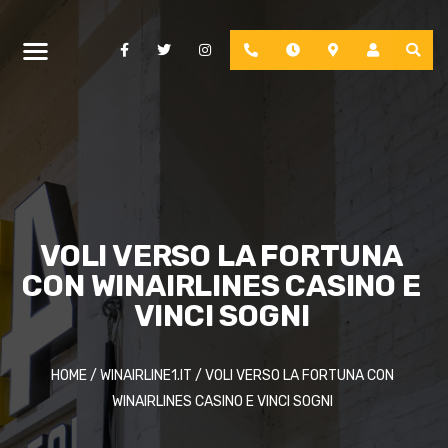
Facebook
Twitter
Instagram
Phone
Hours
Location
Account
VOLI VERSO LA FORTUNA
CON WINAIRLINES CASINO E
VINCI SOGNI
HOME
/
WINAIRLINE1.IT
/
VOLI VERSO LA FORTUNA CON
WINAIRLINES CASINO E VINCI SOGNI