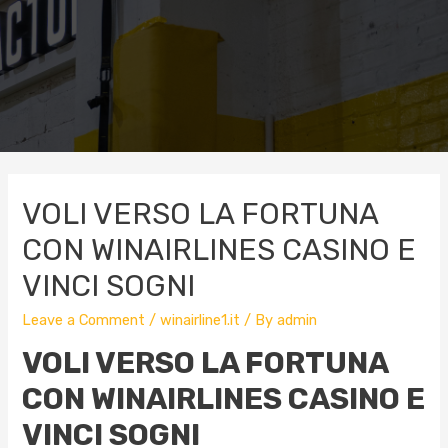
VOLI VERSO LA FORTUNA
CON WINAIRLINES CASINO E
VINCI SOGNI
Leave a Comment
/
winairline1.it
/ By
admin
VOLI VERSO LA FORTUNA
CON WINAIRLINES CASINO E
VINCI SOGNI