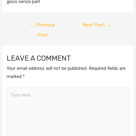
gioco senza pari!
←
Previous
Next Post
→
Post
LEAVE A COMMENT
Your email address will not be published.
Required fields are
marked
*