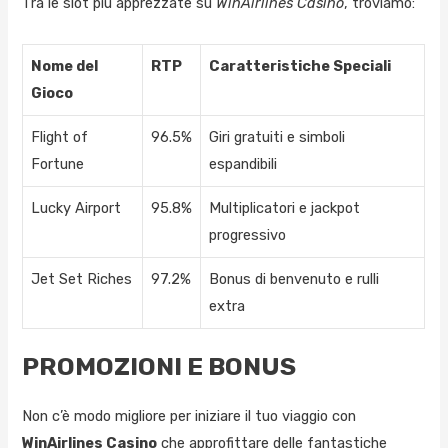
Tra le slot più apprezzate su
WinAirlines Casino
, troviamo:
Nome del
RTP
Caratteristiche Speciali
Gioco
Flight of
96.5%
Giri gratuiti e simboli
Fortune
espandibili
Lucky Airport
95.8%
Multiplicatori e jackpot
progressivo
Jet Set Riches
97.2%
Bonus di benvenuto e rulli
extra
PROMOZIONI E BONUS
Non c’è modo migliore per iniziare il tuo viaggio con
WinAirlines Casino
che approfittare delle fantastiche