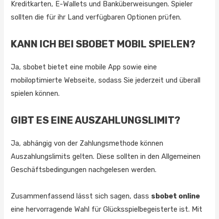
Kreditkarten, E-Wallets und Banküberweisungen. Spieler
sollten die für ihr Land verfügbaren Optionen prüfen.
KANN ICH BEI SBOBET MOBIL SPIELEN?
Ja, sbobet bietet eine mobile App sowie eine
mobiloptimierte Webseite, sodass Sie jederzeit und überall
spielen können.
GIBT ES EINE AUSZAHLUNGSLIMIT?
Ja, abhängig von der Zahlungsmethode können
Auszahlungslimits gelten. Diese sollten in den Allgemeinen
Geschäftsbedingungen nachgelesen werden.
Zusammenfassend lässt sich sagen, dass
sbobet online
eine hervorragende Wahl für Glücksspielbegeisterte ist. Mit