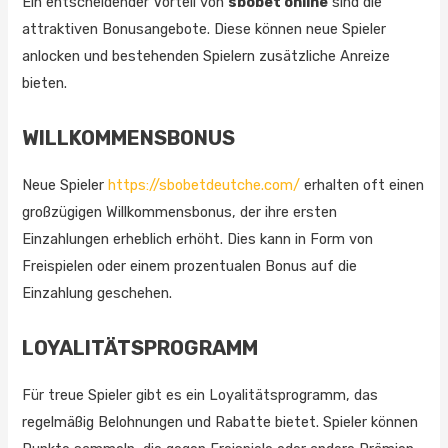
Ein entscheidender Vorteil von
sbobet online
sind die
attraktiven Bonusangebote. Diese können neue Spieler
anlocken und bestehenden Spielern zusätzliche Anreize
bieten.
WILLKOMMENSBONUS
Neue Spieler
https://sbobetdeutche.com/
erhalten oft einen
großzügigen Willkommensbonus, der ihre ersten
Einzahlungen erheblich erhöht. Dies kann in Form von
Freispielen oder einem prozentualen Bonus auf die
Einzahlung geschehen.
LOYALITÄTSPROGRAMM
Für treue Spieler gibt es ein Loyalitätsprogramm, das
regelmäßig Belohnungen und Rabatte bietet. Spieler können