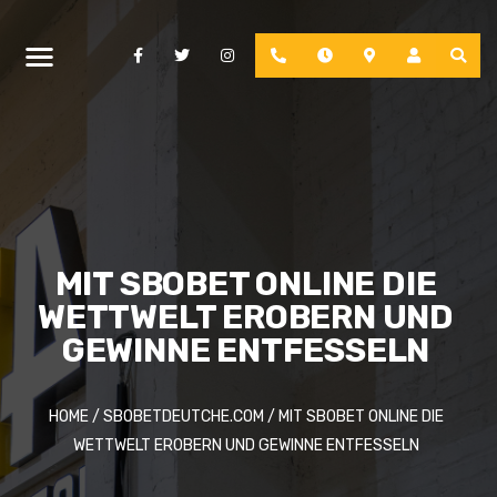
Facebook
Twitter
Instagram
Phone
Hours
Location
Account
MIT SBOBET ONLINE DIE
WETTWELT EROBERN UND
GEWINNE ENTFESSELN
HOME
/
SBOBETDEUTCHE.COM
/
MIT SBOBET ONLINE DIE
WETTWELT EROBERN UND GEWINNE ENTFESSELN