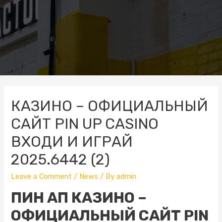
КАЗИНО – ОФИЦИАЛЬНЫЙ
САЙТ PIN UP CASINO
ВХОДИ И ИГРАЙ
2025.6442 (2)
Leave a Comment
/
News
/ By
admin
ПИН АП КАЗИНО –
ОФИЦИАЛЬНЫЙ САЙТ PIN