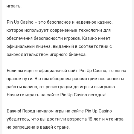
играть.
Pin Up Casino – это безопасное и надежное казино,
которое использует современные технологии для
обеспечения безопасности игроков. Казино имеет
официальный лиценз, выданный в соответствии с
законодательством игорного бизнеса.
Если вы ищете официальный сайт Pin Up Casino, то вы на
правом пути. В этом обзоре мы рассмотрим все аспекты
работы казино, от регистрации до игры и выигрыша.
Начните играть на сайте Pin Up Casino сегодня!
Важно! Перед началом игры на сайте Pin Up Casino
убедитесь, что вы достигли возраста 18 лет и что игра
не запрещена в вашей стране.