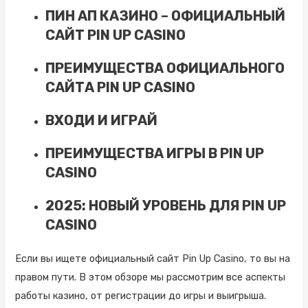
ПИН АП КАЗИНО – ОФИЦИАЛЬНЫЙ
САЙТ PIN UP CASINO
ПРЕИМУЩЕСТВА ОФИЦИАЛЬНОГО
САЙТА PIN UP CASINO
ВХОДИ И ИГРАЙ
ПРЕИМУЩЕСТВА ИГРЫ В PIN UP
CASINO
2025: НОВЫЙ УРОВЕНЬ ДЛЯ PIN UP
CASINO
Если вы ищете официальный сайт Pin Up Casino, то вы на
правом пути. В этом обзоре мы рассмотрим все аспекты
работы казино, от регистрации до игры и выигрыша.