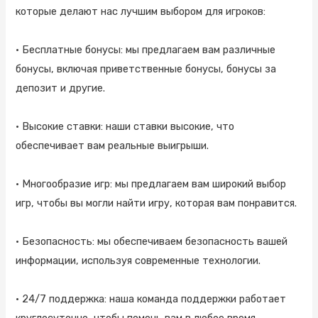
которые делают нас лучшим выбором для игроков:
• Бесплатные бонусы: мы предлагаем вам различные
бонусы, включая приветственные бонусы, бонусы за
депозит и другие.
• Высокие ставки: наши ставки высокие, что
обеспечивает вам реальные выигрыши.
• Многообразие игр: мы предлагаем вам широкий выбор
игр, чтобы вы могли найти игру, которая вам понравится.
• Безопасность: мы обеспечиваем безопасность вашей
информации, используя современные технологии.
• 24/7 поддержка: наша команда поддержки работает
круглосуточно, чтобы помочь вам в любое время.