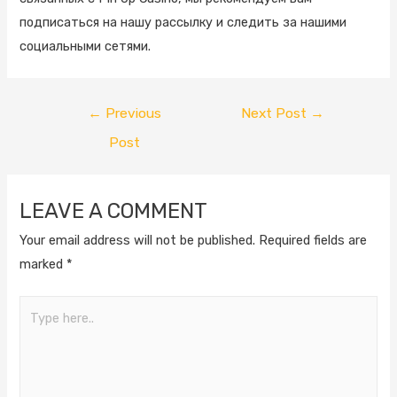
подписаться на нашу рассылку и следить за нашими
социальными сетями.
←
Previous
Next Post
→
Post
LEAVE A COMMENT
Your email address will not be published.
Required fields are
marked
*