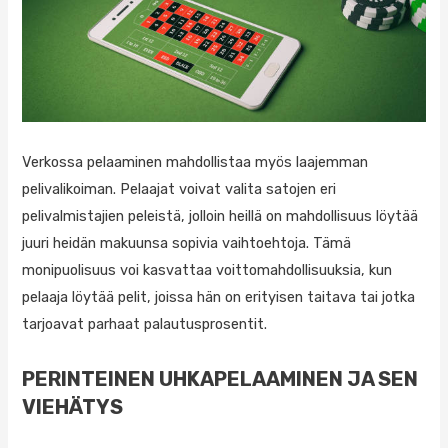
Verkossa pelaaminen mahdollistaa myös laajemman
pelivalikoiman. Pelaajat voivat valita satojen eri
pelivalmistajien peleistä, jolloin heillä on mahdollisuus löytää
juuri heidän makuunsa sopivia vaihtoehtoja. Tämä
monipuolisuus voi kasvattaa voittomahdollisuuksia, kun
pelaaja löytää pelit, joissa hän on erityisen taitava tai jotka
tarjoavat parhaat palautusprosentit.
PERINTEINEN UHKAPELAAMINEN JA SEN
VIEHÄTYS