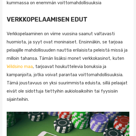
kummassa on enemmän voittomahdollisuuksia
VERKKOPELAAMISEN EDUT
Verkkopelaaminen on viime vuosina saanut valtavasti
huomiota, ja syyt ovat moninaiset. Ensinnäkin, se tarjoaa
pelaajille mahdollisuuden nauttia erilaisista peleistä missä ja
milloin tahansa. Tämän lisäksi monet verkkokasinot, kuten
Wildsino maa
, tarjoavat houkuttelevia bonuksia ja
kampanjoita, jotka voivat parantaa voittomahdollisuuksia.
Tämä joustavuus on yksi suurimmista eduista, sillä pelaajat
eivät ole sidottuja tiettyihin aukioloaikoihin tai fyysisiin
sijainteihin.