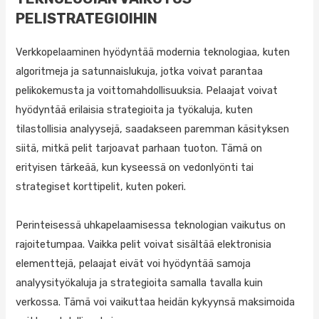
PELISTRATEGIOIHIN
Verkkopelaaminen hyödyntää modernia teknologiaa, kuten
algoritmeja ja satunnaislukuja, jotka voivat parantaa
pelikokemusta ja voittomahdollisuuksia. Pelaajat voivat
hyödyntää erilaisia strategioita ja työkaluja, kuten
tilastollisia analyysejä, saadakseen paremman käsityksen
siitä, mitkä pelit tarjoavat parhaan tuoton. Tämä on
erityisen tärkeää, kun kyseessä on vedonlyönti tai
strategiset korttipelit, kuten pokeri.
Perinteisessä uhkapelaamisessa teknologian vaikutus on
rajoitetumpaa. Vaikka pelit voivat sisältää elektronisia
elementtejä, pelaajat eivät voi hyödyntää samoja
analyysityökaluja ja strategioita samalla tavalla kuin
verkossa. Tämä voi vaikuttaa heidän kykyynsä maksimoida