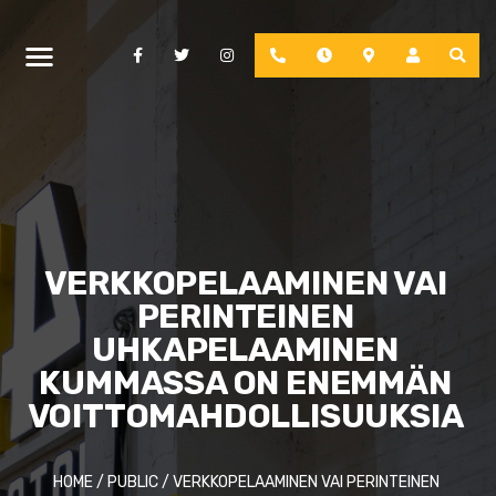
Facebook
Twitter
Instagram
Phone
Hours
Location
Account
VERKKOPELAAMINEN VAI
PERINTEINEN
UHKAPELAAMINEN
KUMMASSA ON ENEMMÄN
VOITTOMAHDOLLISUUKSIA
HOME
/
PUBLIC
/
VERKKOPELAAMINEN VAI PERINTEINEN