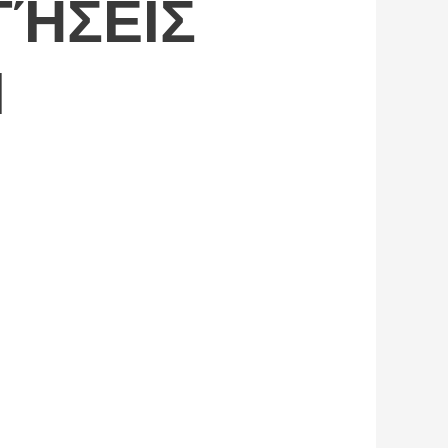
ΓΉΣΕΙΣ
Ι