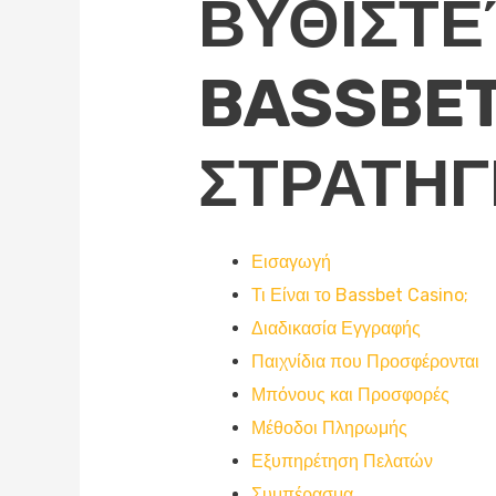
ΒΥΘΙΣΤΕ
BASSBET
ΣΤΡΑΤΗΓ
Εισαγωγή
Τι Είναι το Bassbet Casino;
Διαδικασία Εγγραφής
Παιχνίδια που Προσφέρονται
Μπόνους και Προσφορές
Μέθοδοι Πληρωμής
Εξυπηρέτηση Πελατών
Συμπέρασμα