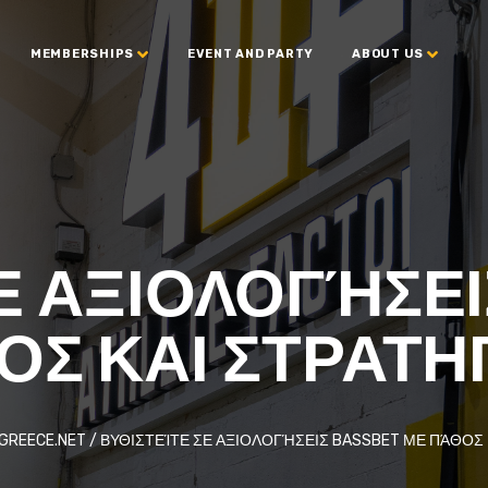
MEMBERSHIPS
EVENT AND PARTY
ABOUT US
Ε ΑΞΙΟΛΟΓΉΣΕ
ΟΣ ΚΑΙ ΣΤΡΑΤΗ
GREECE.NET
/
ΒΥΘΙΣΤΕΊΤΕ ΣΕ ΑΞΙΟΛΟΓΉΣΕΙΣ BASSBET ΜΕ ΠΆΘΟΣ 