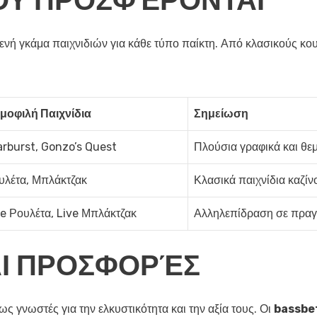
ΠΟΥ ΠΡΟΣΦΈΡΟΝΤΑΙ
ενή γκάμα παιχνιδιών για κάθε τύπο παίκτη. Από κλασικούς κο
μοφιλή Παιχνίδια
Σημείωση
arburst, Gonzo’s Quest
Πλούσια γραφικά και θεμα
υλέτα, Μπλάκτζακ
Κλασικά παιχνίδια καζίν
ve Ρουλέτα, Live Μπλάκτζακ
Αλληλεπίδραση σε πραγμ
Ι ΠΡΟΣΦΟΡΈΣ
ς γνωστές για την ελκυστικότητα και την αξία τους. Οι
bassbet