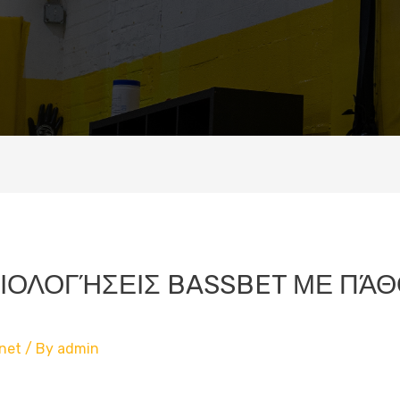
ΞΙΟΛΟΓΉΣΕΙΣ BASSBET ΜΕ ΠΆΘ
net
/ By
admin