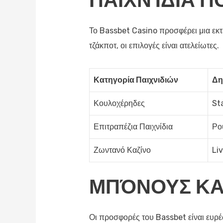
ΠΑΙΧΝΊΔΙΑ 
Το Bassbet Casino προσφέρει μια εκτ
τζάκποτ, οι επιλογές είναι ατελείωτες.
Κατηγορία Παιχνιδιών
Δη
Κουλοχέρηδες
St
Επιτραπέζια Παιχνίδια
Ρο
Ζωντανό Καζίνο
Li
ΜΠΌΝΟΥΣ ΚΑ
Οι προσφορές του Bassbet είναι ευρέω