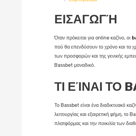
ΕΙΣΑΓΩΓΉ
Όταν πρόκειται για online καζίνο, οι
b
πού θα επενδύσουν το χρόνο και τα χ
των προσφορών και της γενικής εμπει
Bassbet μοναδικό.
ΤΙ ΕΊΝΑΙ ΤΟ 
Το Bassbet είναι ένα διαδικτυακό καζ
λειτουργίας και εξαιρετική φήμη, το B
πλατφόρμας και την ποικιλία των δια