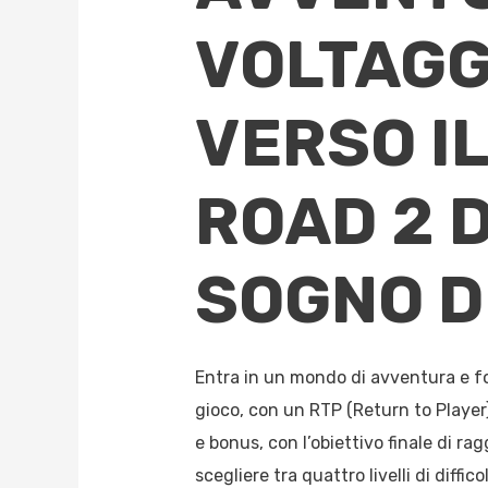
VOLTAGG
VERSO I
ROAD 2 
SOGNO D
Entra in un mondo di avventura e 
gioco, con un RTP (Return to Player)
e bonus, con l’obiettivo finale di ra
scegliere tra quattro livelli di diffi