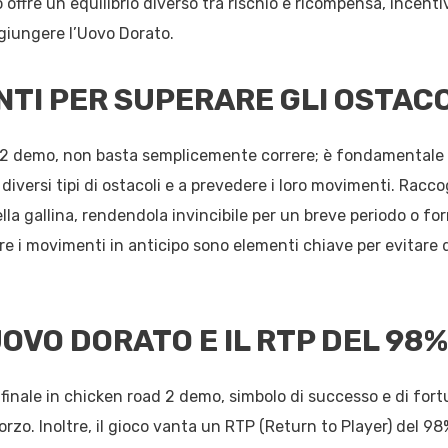
ello offre un equilibrio diverso tra rischio e ricompensa, incen
ggiungere l’Uovo Dorato.
NTI PER SUPERARE GLI OSTACO
 2 demo, non basta semplicemente correre; è fondamentale e
diversi tipi di ostacoli e a prevedere i loro movimenti. Racco
la gallina, rendendola invincibile per un breve periodo o for
e i movimenti in anticipo sono elementi chiave per evitare di 
UOVO DORATO E IL RTP DEL 98%
 finale in chicken road 2 demo, simbolo di successo e di fo
orzo. Inoltre, il gioco vanta un RTP (Return to Player) del 98%