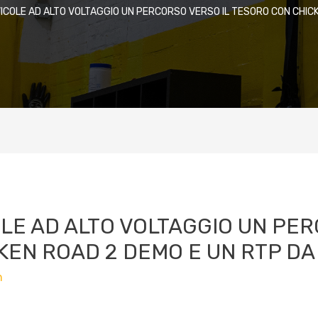
COLE AD ALTO VOLTAGGIO UN PERCORSO VERSO IL TESORO CON CHICK
LE AD ALTO VOLTAGGIO UN PER
KEN ROAD 2 DEMO E UN RTP DA
n