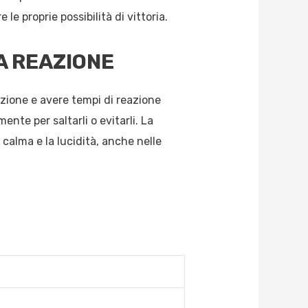
 proprie possibilità di vittoria.
A REAZIONE
zione e avere tempi di reazione
ente per saltarli o evitarli. La
 calma e la lucidità, anche nelle