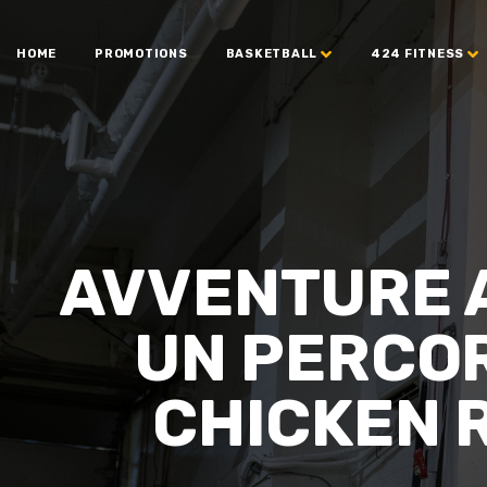
HOME
PROMOTIONS
BASKETBALL
424 FITNESS
AVVENTURE A
UN PERCOR
CHICKEN R