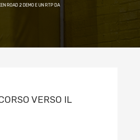
EN ROAD 2 DEMO E UN RTP DA
CORSO VERSO IL