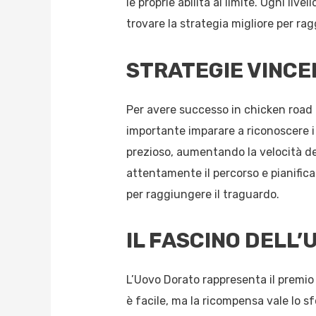
le proprie abilità al limite. Ogni liv
trovare la strategia migliore per ra
STRATEGIE VINCE
Per avere successo in chicken road
importante imparare a riconoscere i 
prezioso, aumentando la velocità del
attentamente il percorso e pianificar
per raggiungere il traguardo.
IL FASCINO DELL’
L’Uovo Dorato rappresenta il premio
è facile, ma la ricompensa vale lo sf