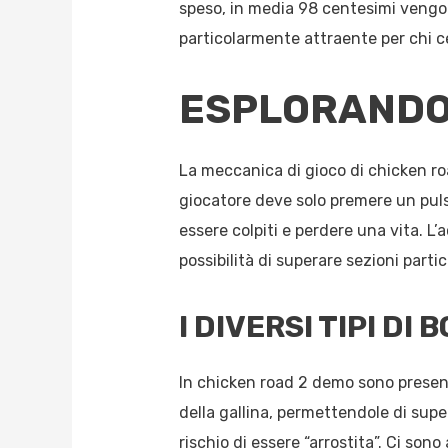
speso, in media 98 centesimi vengon
particolarmente attraente per chi c
ESPLORANDO 
La meccanica di gioco di chicken ro
giocatore deve solo premere un pulsan
essere colpiti e perdere una vita. L
possibilità di superare sezioni partic
I DIVERSI TIPI DI
In chicken road 2 demo sono present
della gallina, permettendole di super
rischio di essere “arrostita”. Ci son