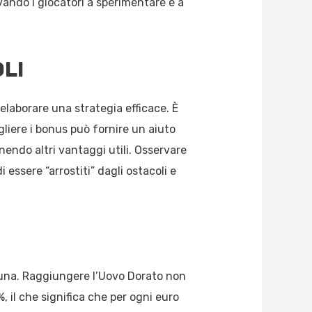
tivando i giocatori a sperimentare e a
LI
laborare una strategia efficace. È
gliere i bonus può fornire un aiuto
nendo altri vantaggi utili. Osservare
essere “arrostiti” dagli ostacoli e
rtuna. Raggiungere l’Uovo Dorato non
, il che significa che per ogni euro