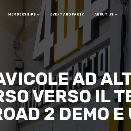
MEMBERSHIPS
EVENT AND PARTY
ABOUT US
VICOLE AD AL
SO VERSO IL 
OAD 2 DEMO E 