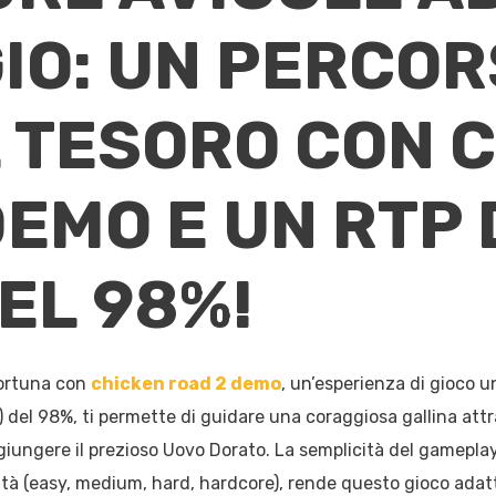
IO: UN PERCO
L TESORO CON 
DEMO E UN RTP 
EL 98%!
fortuna con
chicken road 2 demo
, un’esperienza di gioco 
 del 98%, ti permette di guidare una coraggiosa gallina attr
ggiungere il prezioso Uovo Dorato. La semplicità del gameplay i
coltà (easy, medium, hard, hardcore), rende questo gioco adatto 