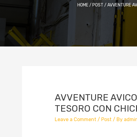
HOME
/
POST
/
AVVENTURE AVI
AVVENTURE AVICO
TESORO CON CHIC
Leave a Comment
/
Post
/ By
admi