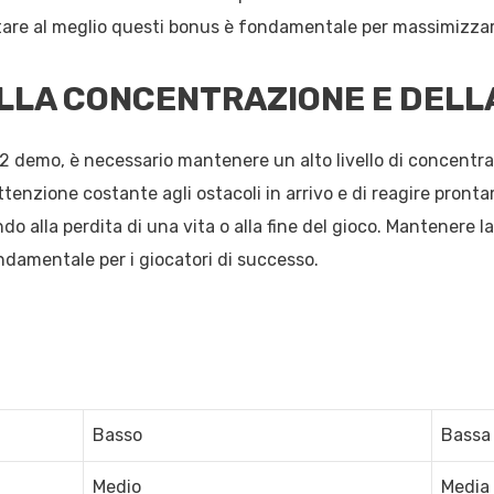
re al meglio questi bonus è fondamentale per massimizzare le
LLA CONCENTRAZIONE E DELL
2 demo, è necessario mantenere un alto livello di concentra
attenzione costante agli ostacoli in arrivo e di reagire prontam
o alla perdita di una vita o alla fine del gioco. Mantenere la
 fondamentale per i giocatori di successo.
Basso
Bassa
Medio
Media