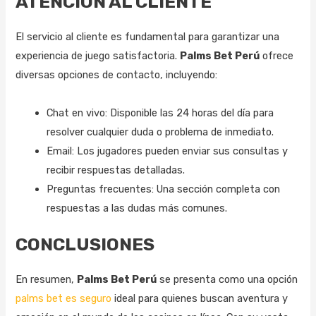
ATENCIÓN AL CLIENTE
El servicio al cliente es fundamental para garantizar una
experiencia de juego satisfactoria.
Palms Bet Perú
ofrece
diversas opciones de contacto, incluyendo:
Chat en vivo: Disponible las 24 horas del día para
resolver cualquier duda o problema de inmediato.
Email: Los jugadores pueden enviar sus consultas y
recibir respuestas detalladas.
Preguntas frecuentes: Una sección completa con
respuestas a las dudas más comunes.
CONCLUSIONES
En resumen,
Palms Bet Perú
se presenta como una opción
palms bet es seguro
ideal para quienes buscan aventura y