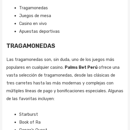
Tragamonedas
Juegos de mesa
Casino en vivo
Apuestas deportivas
TRAGAMONEDAS
Las tragamonedas son, sin duda, uno de los juegos más
populares en cualquier casino.
Palms Bet Perú
ofrece una
vasta selección de tragamonedas, desde las clásicas de
tres carretes hasta las más modernas y complejas con
múltiples líneas de pago y bonificaciones especiales. Algunas
de las favoritas incluyen:
Starburst
Book of Ra