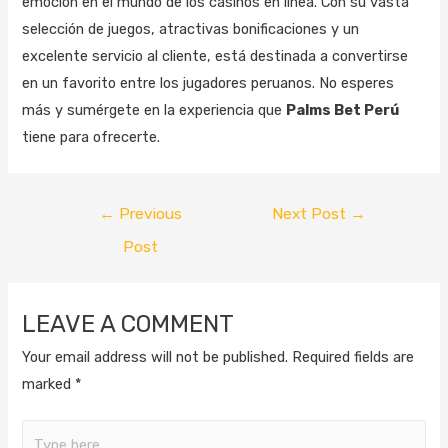
emoción en el mundo de los casinos en línea. Con su vasta
selección de juegos, atractivas bonificaciones y un
excelente servicio al cliente, está destinada a convertirse
en un favorito entre los jugadores peruanos. No esperes
más y sumérgete en la experiencia que
Palms Bet Perú
tiene para ofrecerte.
←
Previous
Next Post
→
Post
LEAVE A COMMENT
Your email address will not be published.
Required fields are
marked
*