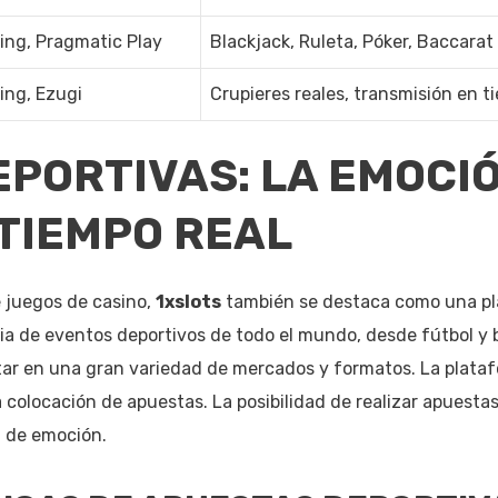
ing, Pragmatic Play
Blackjack, Ruleta, Póker, Baccarat
ing, Ezugi
Crupieres reales, transmisión en ti
PORTIVAS: LA EMOCI
TIEMPO REAL
 juegos de casino,
1xslots
también se destaca como una pl
ia de eventos deportivos de todo el mundo, desde fútbol y 
tar en una gran variedad de mercados y formatos. La plata
la colocación de apuestas. La posibilidad de realizar apuest
a de emoción.