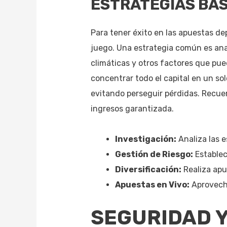
ESTRATEGIAS BÁS
Para tener éxito en las apuestas de
juego. Una estrategia común es anal
climáticas y otros factores que pued
concentrar todo el capital en un so
evitando perseguir pérdidas. Recue
ingresos garantizada.
Investigación:
Analiza las e
Gestión de Riesgo:
Establec
Diversificación:
Realiza apu
Apuestas en Vivo:
Aprovecha
SEGURIDAD Y