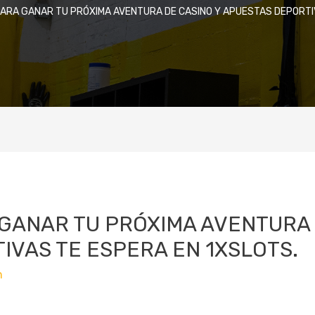
ARA GANAR TU PRÓXIMA AVENTURA DE CASINO Y APUESTAS DEPORTIV
GANAR TU PRÓXIMA AVENTURA 
IVAS TE ESPERA EN 1XSLOTS.
n