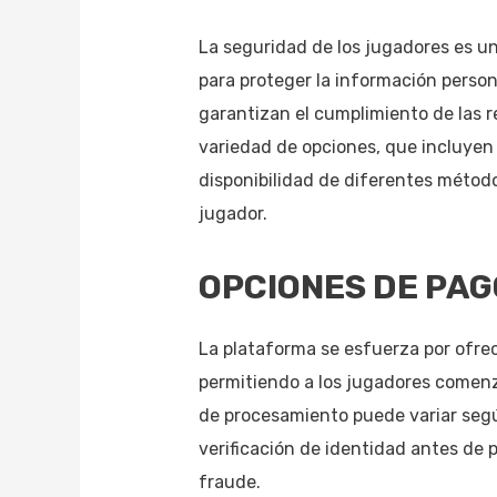
La seguridad de los jugadores es un
para proteger la información person
garantizan el cumplimiento de las 
variedad de opciones, que incluyen t
disponibilidad de diferentes método
jugador.
OPCIONES DE PAG
La plataforma se esfuerza por ofre
permitiendo a los jugadores comenza
de procesamiento puede variar seg
verificación de identidad antes de 
fraude.