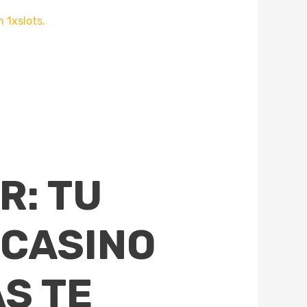
 1xslots.
R: TU
 CASINO
S TE