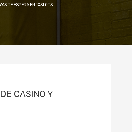
AS TE ESPERA EN 1XSLOTS.
DE CASINO Y