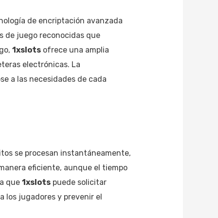
ecnología de encriptación avanzada
as de juego reconocidas que
ago,
1xslots
ofrece una amplia
eteras electrónicas. La
ose a las necesidades de cada
sitos se procesan instantáneamente,
 manera eficiente, aunque el tiempo
ta que
1xslots
puede solicitar
 los jugadores y prevenir el