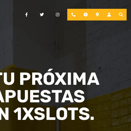
Facebook
Twitter
Instagram
Phone
Hours
Location
Account
TU PRÓXIMA
 APUESTAS
N 1XSLOTS.