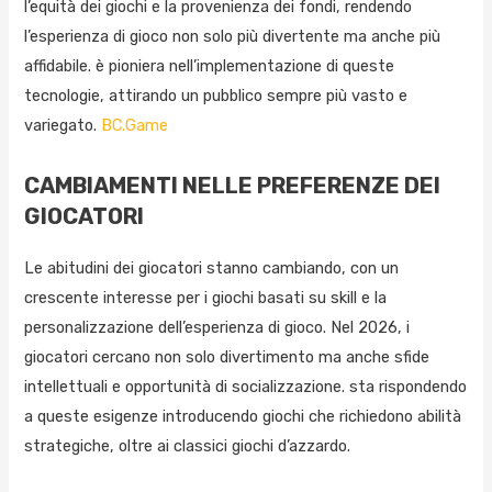
l’equità dei giochi e la provenienza dei fondi, rendendo
l’esperienza di gioco non solo più divertente ma anche più
affidabile. è pioniera nell’implementazione di queste
tecnologie, attirando un pubblico sempre più vasto e
variegato.
BC.Game
CAMBIAMENTI NELLE PREFERENZE DEI
GIOCATORI
Le abitudini dei giocatori stanno cambiando, con un
crescente interesse per i giochi basati su skill e la
personalizzazione dell’esperienza di gioco. Nel 2026, i
giocatori cercano non solo divertimento ma anche sfide
intellettuali e opportunità di socializzazione. sta rispondendo
a queste esigenze introducendo giochi che richiedono abilità
strategiche, oltre ai classici giochi d’azzardo.