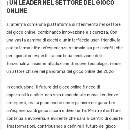
: UN LEADER NEL SETTORE DEL GIOCO
ONLINE
si afferma come una piattaforma di riferimento nel settore
del gioco online, combinando innovazione e sicurezza. Con
una vasta gamma di giochi e un’interfaccia user-friendly, la
piattaforma offre un’esperienza ottimale sia per i neofiti che
per i giocatori esperti. La continua evoluzione delle
funzionalità, insieme all’adozione di nuove tecnologie, rende
un attore chiave nel panorama del gioco online del 2026.
In conclusione, il futuro del gioco online è ricco di
opportunità e sfide. non solo risponde alle nuove tendenze
emergenti, ma si pone anche come pioniere nel garantire
un’esperienza di gioco sicura e divertente. Mentre il settore
continua a evolversi, è evidente che sarà al centro di queste
trasformazioni, contribuendo a definire il futuro del gioco