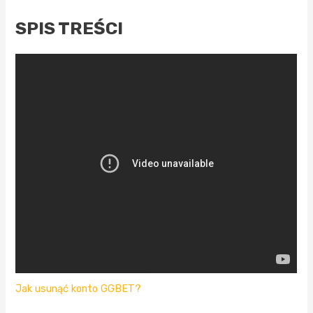
SPIS TREŚCI
Jak usunąć konto GGBET?