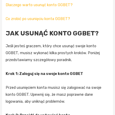
Dlaczego warto usunąć konto GGBET?
Co zrobić po usunięciu konta GGBET?
JAK USUNĄĆ KONTO GGBET?
Jeśli jesteś graczem, który chce usunąć swoje konto
GGBET, musisz wykonać kilka prostych kroków. Poniżej
przedstawiamy szczegółowy poradnik.
Krok 1: Zaloguj się na swoje konto GGBET
Przed usunięciem konta musisz się zalogować na swoje
konto GGBET. Upewnij się, że masz poprawne dane
logowania, aby uniknąć problemów.