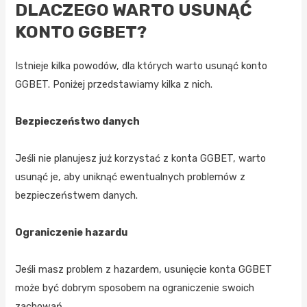
DLACZEGO WARTO USUNĄĆ
KONTO GGBET?
Istnieje kilka powodów, dla których warto usunąć konto
GGBET. Poniżej przedstawiamy kilka z nich.
Bezpieczeństwo danych
Jeśli nie planujesz już korzystać z konta GGBET, warto
usunąć je, aby uniknąć ewentualnych problemów z
bezpieczeństwem danych.
Ograniczenie hazardu
Jeśli masz problem z hazardem, usunięcie konta GGBET
może być dobrym sposobem na ograniczenie swoich
zachowań.