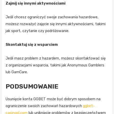
Zajmij się innymi aktywnościami
Jeśli chcesz ograniczyć swoje zachowania hazardowe,
możesz rozważyć zajęcie się innymi aktywnościami, takimi
jak sport, czytanie czy podróżowanie.
Skontaktuj się z wsparciem
Jeśli masz problem z hazardem, możesz skontaktować się
z organizacjami wsparcia, takimi jak Anonymous Gamblers
lub GamCare.
PODSUMOWANIE
Usunięcie konta GGBET może być dobrym sposobem na
ograniczenie swoich zachowań hazardowych
ggbet-
casinopl.com
lub uniknięcie problemów z bezpieczeństwem