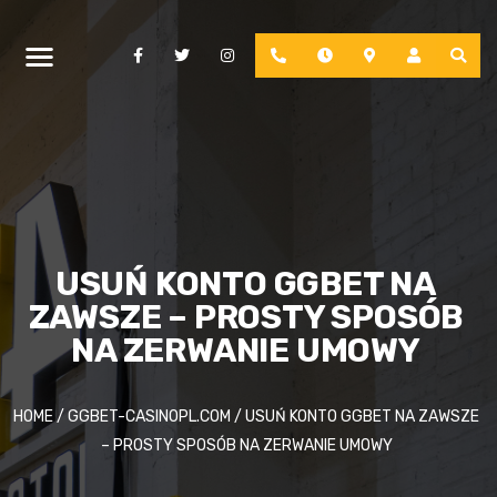
Facebook
Twitter
Instagram
Phone
Hours
Location
Account
USUŃ KONTO GGBET NA
ZAWSZE – PROSTY SPOSÓB
NA ZERWANIE UMOWY
HOME
/
GGBET-CASINOPL.COM
/
USUŃ KONTO GGBET NA ZAWSZE
– PROSTY SPOSÓB NA ZERWANIE UMOWY