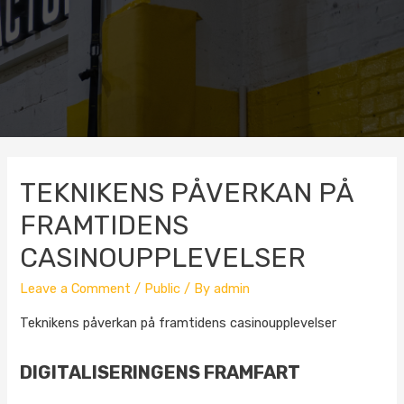
TEKNIKENS PÅVERKAN PÅ
FRAMTIDENS
CASINOUPPLEVELSER
Leave a Comment
/
Public
/ By
admin
Teknikens påverkan på framtidens casinoupplevelser
DIGITALISERINGENS FRAMFART