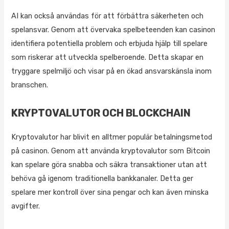
AI kan också användas för att förbättra säkerheten och
spelansvar. Genom att övervaka spelbeteenden kan casinon
identifiera potentiella problem och erbjuda hjälp till spelare
som riskerar att utveckla spelberoende. Detta skapar en
tryggare spelmiljö och visar på en ökad ansvarskänsla inom
branschen.
KRYPTOVALUTOR OCH BLOCKCHAIN
Kryptovalutor har blivit en alltmer populär betalningsmetod
på casinon. Genom att använda kryptovalutor som Bitcoin
kan spelare göra snabba och säkra transaktioner utan att
behöva gå igenom traditionella bankkanaler. Detta ger
spelare mer kontroll över sina pengar och kan även minska
avgifter.