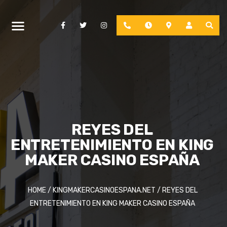
Facebook
Twitter
Instagram
Phone
Hours
Location
Account
REYES DEL
ENTRETENIMIENTO EN KING
MAKER CASINO ESPAÑA
HOME
/
KINGMAKERCASINOESPANA.NET
/
REYES DEL
ENTRETENIMIENTO EN KING MAKER CASINO ESPAÑA