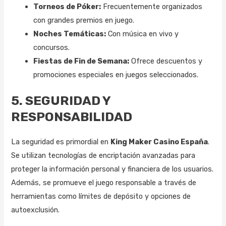
Torneos de Póker:
Frecuentemente organizados
con grandes premios en juego.
Noches Temáticas:
Con música en vivo y
concursos.
Fiestas de Fin de Semana:
Ofrece descuentos y
promociones especiales en juegos seleccionados.
5. SEGURIDAD Y
RESPONSABILIDAD
La seguridad es primordial en
King Maker Casino España
.
Se utilizan tecnologías de encriptación avanzadas para
proteger la información personal y financiera de los usuarios.
Además, se promueve el juego responsable a través de
herramientas como límites de depósito y opciones de
autoexclusión.