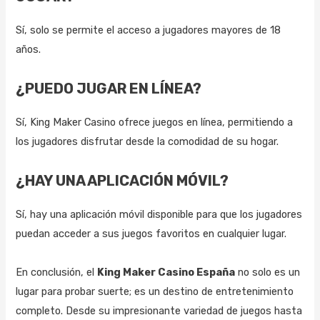
Sí, solo se permite el acceso a jugadores mayores de 18
años.
¿PUEDO JUGAR EN LÍNEA?
Sí, King Maker Casino ofrece juegos en línea, permitiendo a
los jugadores disfrutar desde la comodidad de su hogar.
¿HAY UNA APLICACIÓN MÓVIL?
Sí, hay una aplicación móvil disponible para que los jugadores
puedan acceder a sus juegos favoritos en cualquier lugar.
En conclusión, el
King Maker Casino España
no solo es un
lugar para probar suerte; es un destino de entretenimiento
completo. Desde su impresionante variedad de juegos hasta