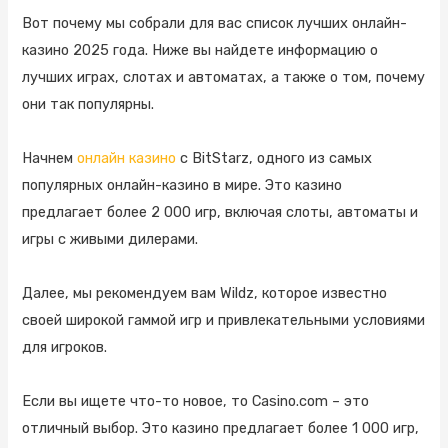
Вот почему мы собрали для вас список лучших онлайн-
казино 2025 года. Ниже вы найдете информацию о
лучших играх, слотах и автоматах, а также о том, почему
они так популярны.
Начнем
онлайн казино
с BitStarz, одного из самых
популярных онлайн-казино в мире. Это казино
предлагает более 2 000 игр, включая слоты, автоматы и
игры с живыми дилерами.
Далее, мы рекомендуем вам Wildz, которое известно
своей широкой гаммой игр и привлекательными условиями
для игроков.
Если вы ищете что-то новое, то Casino.com – это
отличный выбор. Это казино предлагает более 1 000 игр,