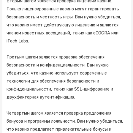
Вторым шагом является проверка лицензии казино.
Только лицензированные казино могут гарантировать
безопасность и честность игры. Вам нужно убедиться,
что казино имеет действующую лицензию и является
членом известных ассоциаций, таких как eCOGRA или
iTech Labs.
Третьим шагом является проверка обеспечения
безопасности и конфиденциальности. Вам нужно
убедиться, что казино использует современные
технологии для обеспечения безопасности и
конфиденциальности, таких как SSL-шифрование и
двухфакторная аутентификация.
Четвертым шагом является проверка предложения
бонусов и программы лояльности. Вам нужно убедиться,
что казино предлагает привлекательные бонусы и