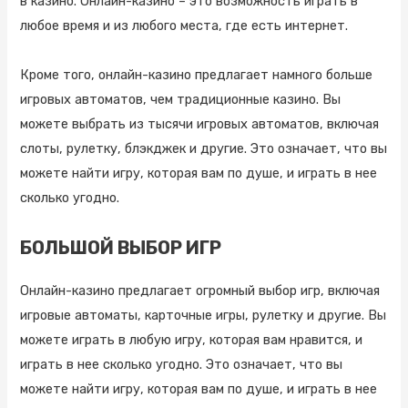
в казино. Онлайн-казино – это возможность играть в
любое время и из любого места, где есть интернет.
Кроме того, онлайн-казино предлагает намного больше
игровых автоматов, чем традиционные казино. Вы
можете выбрать из тысячи игровых автоматов, включая
слоты, рулетку, блэкджек и другие. Это означает, что вы
можете найти игру, которая вам по душе, и играть в нее
сколько угодно.
БОЛЬШОЙ ВЫБОР ИГР
Онлайн-казино предлагает огромный выбор игр, включая
игровые автоматы, карточные игры, рулетку и другие. Вы
можете играть в любую игру, которая вам нравится, и
играть в нее сколько угодно. Это означает, что вы
можете найти игру, которая вам по душе, и играть в нее