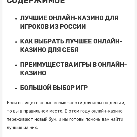
СОДЕРЖИМОЕ
ЛУЧШИЕ ОНЛАЙН-КАЗИНО ДЛЯ
ИГРОКОВ ИЗ РОССИИ
КАК ВЫБРАТЬ ЛУЧШЕЕ ОНЛАЙН-
КАЗИНО ДЛЯ СЕБЯ
ПРЕИМУЩЕСТВА ИГРЫ В ОНЛАЙН-
КАЗИНО
БОЛЬШОЙ ВЫБОР ИГР
Если вы ищете новые возможности для игры на деньги,
то вы в правильном месте. В этом году онлайн-казино
переживают новый бум, и мы готовы помочь вам найти
лучшие из них.