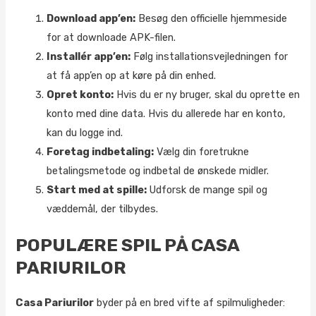
Download app’en:
Besøg den officielle hjemmeside
for at downloade APK-filen.
Installér app’en:
Følg installationsvejledningen for
at få app’en op at køre på din enhed.
Opret konto:
Hvis du er ny bruger, skal du oprette en
konto med dine data. Hvis du allerede har en konto,
kan du logge ind.
Foretag indbetaling:
Vælg din foretrukne
betalingsmetode og indbetal de ønskede midler.
Start med at spille:
Udforsk de mange spil og
væddemål, der tilbydes.
POPULÆRE SPIL PÅ CASA
PARIURILOR
Casa Pariurilor
byder på en bred vifte af spilmuligheder: