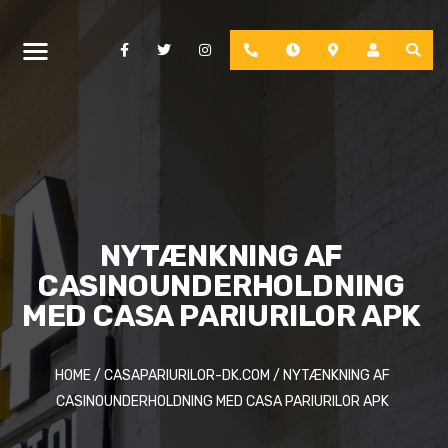
Facebook
Twitter
Instagram
Phone
Hours
Location
Account
NYTÆNKNING AF
CASINOUNDERHOLDNING
MED CASA PARIURILOR APK
HOME
/
CASAPARIURILOR-DK.COM
/
NYTÆNKNING AF
CASINOUNDERHOLDNING MED CASA PARIURILOR APK