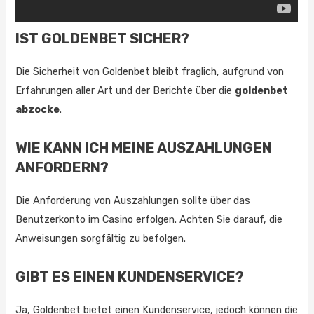
IST GOLDENBET SICHER?
Die Sicherheit von Goldenbet bleibt fraglich, aufgrund von
Erfahrungen aller Art und der Berichte über die
goldenbet
abzocke
.
WIE KANN ICH MEINE AUSZAHLUNGEN
ANFORDERN?
Die Anforderung von Auszahlungen sollte über das
Benutzerkonto im Casino erfolgen. Achten Sie darauf, die
Anweisungen sorgfältig zu befolgen.
GIBT ES EINEN KUNDENSERVICE?
Ja, Goldenbet bietet einen Kundenservice, jedoch können die