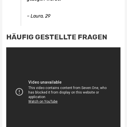
– Laura, 29
HÄUFIG GESTELLTE FRAGEN