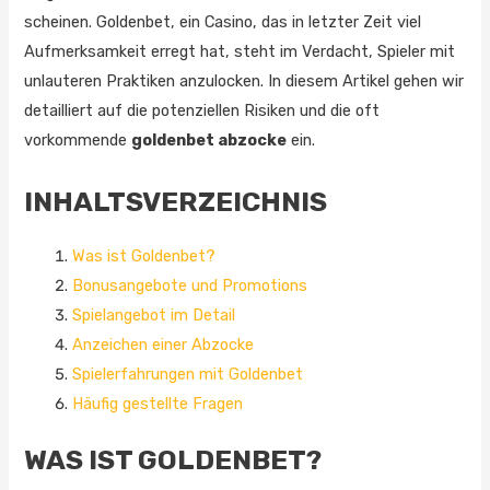
scheinen. Goldenbet, ein Casino, das in letzter Zeit viel
Aufmerksamkeit erregt hat, steht im Verdacht, Spieler mit
unlauteren Praktiken anzulocken. In diesem Artikel gehen wir
detailliert auf die potenziellen Risiken und die oft
vorkommende
goldenbet abzocke
ein.
INHALTSVERZEICHNIS
Was ist Goldenbet?
Bonusangebote und Promotions
Spielangebot im Detail
Anzeichen einer Abzocke
Spielerfahrungen mit Goldenbet
Häufig gestellte Fragen
WAS IST GOLDENBET?