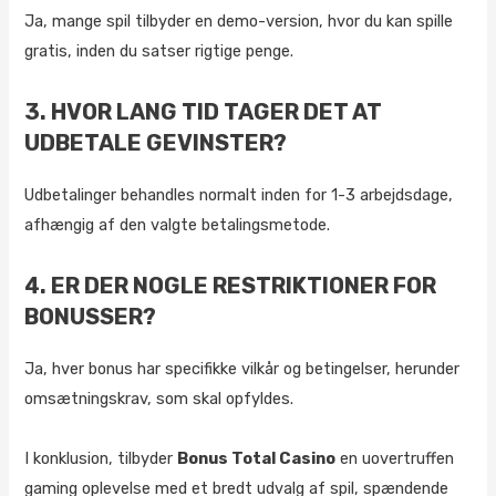
Ja, mange spil tilbyder en demo-version, hvor du kan spille
gratis, inden du satser rigtige penge.
3. HVOR LANG TID TAGER DET AT
UDBETALE GEVINSTER?
Udbetalinger behandles normalt inden for 1-3 arbejdsdage,
afhængig af den valgte betalingsmetode.
4. ER DER NOGLE RESTRIKTIONER FOR
BONUSSER?
Ja, hver bonus har specifikke vilkår og betingelser, herunder
omsætningskrav, som skal opfyldes.
I konklusion, tilbyder
Bonus Total Casino
en uovertruffen
gaming oplevelse med et bredt udvalg af spil, spændende