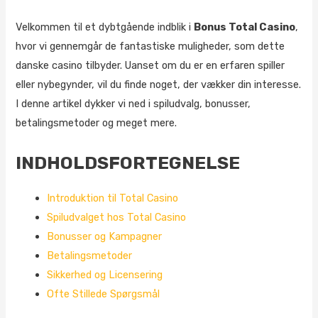
Velkommen til et dybtgående indblik i
Bonus Total Casino
,
hvor vi gennemgår de fantastiske muligheder, som dette
danske casino tilbyder. Uanset om du er en erfaren spiller
eller nybegynder, vil du finde noget, der vækker din interesse.
I denne artikel dykker vi ned i spiludvalg, bonusser,
betalingsmetoder og meget mere.
INDHOLDSFORTEGNELSE
Introduktion til Total Casino
Spiludvalget hos Total Casino
Bonusser og Kampagner
Betalingsmetoder
Sikkerhed og Licensering
Ofte Stillede Spørgsmål