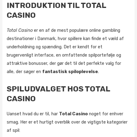
INTRODUKTION TIL TOTAL
CASINO
Total Casino
er en af de mest populære online gambling
destinationer i Danmark, hvor spillere kan finde et væld af
underholdning og spænding. Det er kendt for et
brugervenligt interface, en omfattende spilportefølje og
attraktive bonusser, der gør det til det perfekte valg for
alle, der søger en
fantastisk spiloplevelse
.
SPILUDVALGET HOS TOTAL
CASINO
Uanset hvad du er til, har
Total Casino
noget for enhver
smag. Her er et hurtigt overblik over de vigtigste kategorier
af spil: