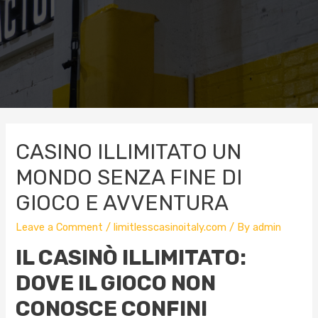
CASINO ILLIMITATO UN
MONDO SENZA FINE DI
GIOCO E AVVENTURA
Leave a Comment
/
limitlesscasinoitaly.com
/ By
admin
IL CASINÒ ILLIMITATO:
DOVE IL GIOCO NON
CONOSCE CONFINI