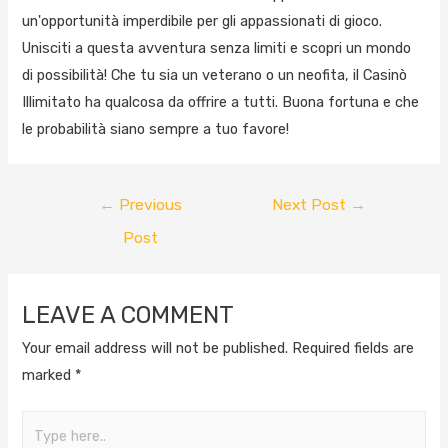
un'opportunità imperdibile per gli appassionati di gioco.
Unisciti a questa avventura senza limiti e scopri un mondo
di possibilità! Che tu sia un veterano o un neofita, il Casinò
Illimitato ha qualcosa da offrire a tutti. Buona fortuna e che
le probabilità siano sempre a tuo favore!
←
Previous
Next Post
→
Post
LEAVE A COMMENT
Your email address will not be published.
Required fields are
marked
*