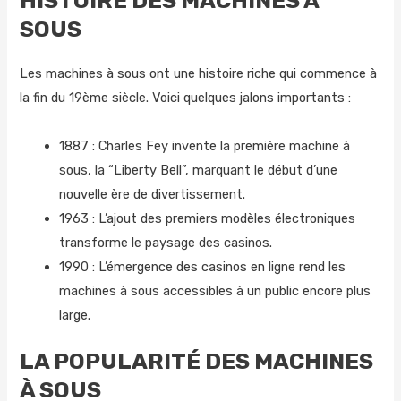
HISTOIRE DES MACHINES À
SOUS
Les machines à sous ont une histoire riche qui commence à
la fin du 19ème siècle. Voici quelques jalons importants :
1887 : Charles Fey invente la première machine à
sous, la “Liberty Bell”, marquant le début d’une
nouvelle ère de divertissement.
1963 : L’ajout des premiers modèles électroniques
transforme le paysage des casinos.
1990 : L’émergence des casinos en ligne rend les
machines à sous accessibles à un public encore plus
large.
LA POPULARITÉ DES MACHINES
À SOUS