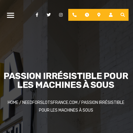
Facebook
Twitter
Instagram
Phone
Hours
Location
Account
PASSION IRRÉSISTIBLE POUR
LES MACHINES À SOUS
HOME
/
NEEDFORSLOTSFRANCE.COM
/
PASSION IRRÉSISTIBLE
POUR LES MACHINES À SOUS