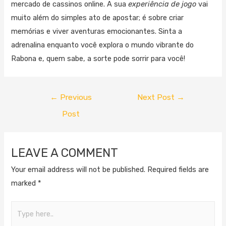
mercado de cassinos online. A sua
experiência de jogo
vai
muito além do simples ato de apostar; é sobre criar
memórias e viver aventuras emocionantes. Sinta a
adrenalina enquanto você explora o mundo vibrante do
Rabona e, quem sabe, a sorte pode sorrir para você!
←
Previous
Next Post
→
Post
LEAVE A COMMENT
Your email address will not be published.
Required fields are
marked
*