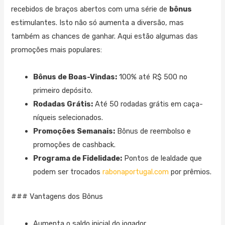
recebidos de braços abertos com uma série de
bônus
estimulantes. Isto não só aumenta a diversão, mas
também as chances de ganhar. Aqui estão algumas das
promoções mais populares:
Bônus de Boas-Vindas:
100% até R$ 500 no
primeiro depósito.
Rodadas Grátis:
Até 50 rodadas grátis em caça-
níqueis selecionados.
Promoções Semanais:
Bônus de reembolso e
promoções de cashback.
Programa de Fidelidade:
Pontos de lealdade que
podem ser trocados
rabonaportugal.com
por prêmios.
### Vantagens dos Bônus
Aumenta o saldo inicial do jogador.