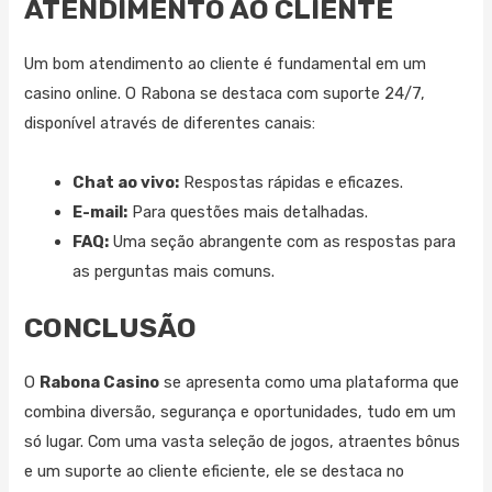
ATENDIMENTO AO CLIENTE
Um bom atendimento ao cliente é fundamental em um
casino online. O Rabona se destaca com suporte 24/7,
disponível através de diferentes canais:
Chat ao vivo:
Respostas rápidas e eficazes.
E-mail:
Para questões mais detalhadas.
FAQ:
Uma seção abrangente com as respostas para
as perguntas mais comuns.
CONCLUSÃO
O
Rabona Casino
se apresenta como uma plataforma que
combina diversão, segurança e oportunidades, tudo em um
só lugar. Com uma vasta seleção de jogos, atraentes bônus
e um suporte ao cliente eficiente, ele se destaca no