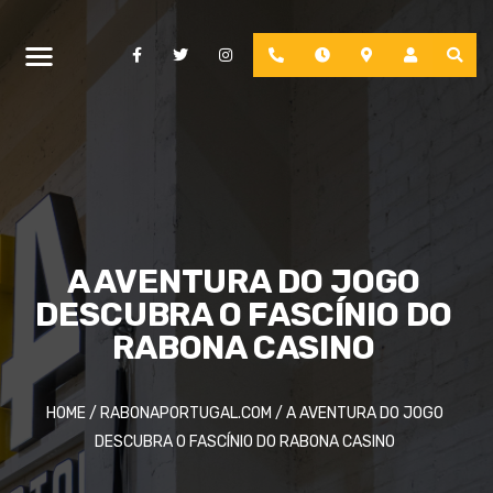
Facebook
Twitter
Instagram
Phone
Hours
Location
Account
A AVENTURA DO JOGO
DESCUBRA O FASCÍNIO DO
RABONA CASINO
HOME
/
RABONAPORTUGAL.COM
/
A AVENTURA DO JOGO
DESCUBRA O FASCÍNIO DO RABONA CASINO