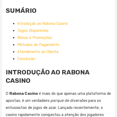
SUMÁRIO
Introdução ao Rabona Casino
Jogos Disponíveis
Bônus e Promoções
Métodos de Pagamento
Atendimento ao Cliente
Conclusão
INTRODUÇÃO AO RABONA
CASINO
O
Rabona Casino
é mais do que apenas uma plataforma de
apostas; é um verdadeiro
parque de diversões
para os
entusiastas de jogos de azar. Lançado recentemente, o
casino rapidamente conquistou a atenção dos jogadores