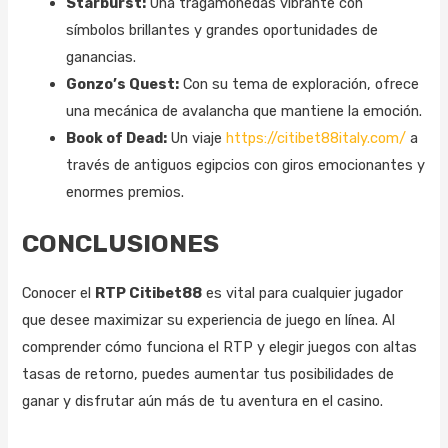
Starburst:
Una tragamonedas vibrante con
símbolos brillantes y grandes oportunidades de
ganancias.
Gonzo’s Quest:
Con su tema de exploración, ofrece
una mecánica de avalancha que mantiene la emoción.
Book of Dead:
Un viaje
https://citibet88italy.com/
a
través de antiguos egipcios con giros emocionantes y
enormes premios.
CONCLUSIONES
Conocer el
RTP Citibet88
es vital para cualquier jugador
que desee maximizar su experiencia de juego en línea. Al
comprender cómo funciona el RTP y elegir juegos con altas
tasas de retorno, puedes aumentar tus posibilidades de
ganar y disfrutar aún más de tu aventura en el casino.