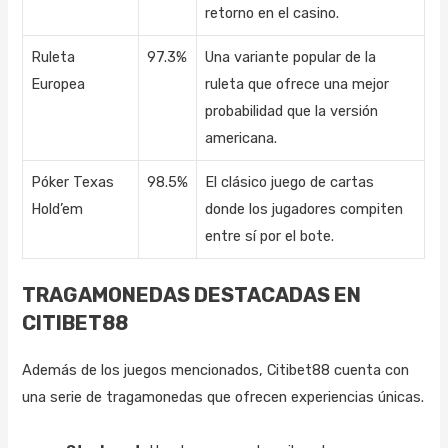
retorno en el casino.
Ruleta
97.3%
Una variante popular de la
Europea
ruleta que ofrece una mejor
probabilidad que la versión
americana.
Póker Texas
98.5%
El clásico juego de cartas
Hold’em
donde los jugadores compiten
entre sí por el bote.
TRAGAMONEDAS DESTACADAS EN
CITIBET88
Además de los juegos mencionados, Citibet88 cuenta con
una serie de tragamonedas que ofrecen experiencias únicas.