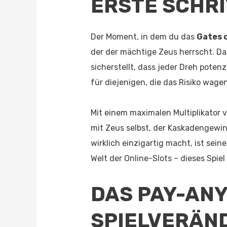
ERSTE SCHRI
Der Moment, in dem du das
Gates 
der der mächtige Zeus herrscht. Das
sicherstellt, dass jeder Dreh potenzie
für diejenigen, die das Risiko wage
Mit einem maximalen Multiplikator 
mit Zeus selbst, der Kaskadengewin
wirklich einzigartig macht, ist sein
Welt der Online-Slots – dieses Spiel
DAS PAY-ANY
SPIELVERÄN