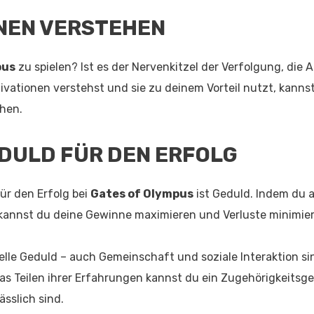
ONEN VERSTEHEN
pus
zu spielen? Ist es der Nervenkitzel der Verfolgung, die
vationen verstehst und sie zu deinem Vorteil nutzt, kann
chen.
EDULD FÜR DEN ERFOLG
ür den Erfolg bei
Gates of Olympus
ist Geduld. Indem du 
 kannst du deine Gewinne maximieren und Verluste minimie
elle Geduld – auch Gemeinschaft und soziale Interaktion s
das Teilen ihrer Erfahrungen kannst du ein Zugehörigkeits
ässlich sind.