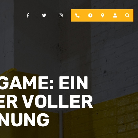
Facebook
Twitter
Instagram
Phone
Hours
Location
Account
GAME: EIN
ER VOLLER
HNUNG