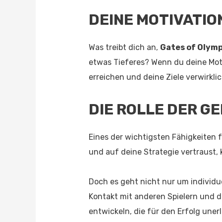
DEINE MOTIVATI
Was treibt dich an,
Gates of Olym
etwas Tieferes? Wenn du deine Moti
erreichen und deine Ziele verwirkli
DIE ROLLE DER G
Eines der wichtigsten Fähigkeiten f
und auf deine Strategie vertraust,
Doch es geht nicht nur um individu
Kontakt mit anderen Spielern und 
entwickeln, die für den Erfolg unerl