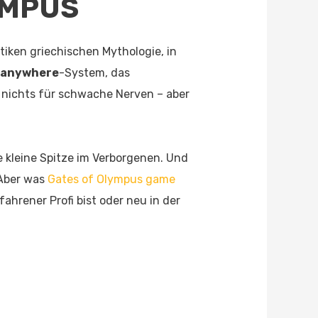
YMPUS
ntiken griechischen Mythologie, in
-anywhere
-System, das
nichts für schwache Nerven – aber
e kleine Spitze im Verborgenen. Und
 Aber was
Gates of Olympus game
fahrener Profi bist oder neu in der