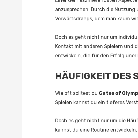
Einer der faszinierendsten Aspekt
anzusprechen. Durch die Nutzung u
Vorwärtsdrangs, dem man kaum wid
Doch es geht nicht nur um individu
Kontakt mit anderen Spielern und 
entwickeln, die für den Erfolg unerl
HÄUFIGKEIT DES 
Wie oft solltest du
Gates of Olym
Spielen kannst du ein tieferes Vers
Doch es geht nicht nur um die Häuf
kannst du eine Routine entwickeln, d