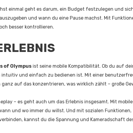
st einmal geht es darum, ein Budget festzulegen und sich
st auszugeben und wann du eine Pause machst. Mit Funktio
och besser kontrollieren.
ERLEBNIS
s of Olympus
ist seine mobile Kompatibilität. Ob du auf de
es intuitiv und einfach zu bedienen ist. Mit einer benutzerfr
h ganz auf das konzentrieren, was wirklich zählt – große Ge
play – es geht auch um das Erlebnis insgesamt. Mit mobile
ann und wo immer du willst. Und mit sozialen Funktionen, d
verbinden, kannst du die Spannung und Kameradschaft des S