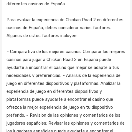
diferentes casinos de España
Para evaluar la experiencia de Chickan Road 2 en diferentes
casinos de España, debes considerar varios factores.
Algunos de estos factores incluyen:
– Comparativa de los mejores casinos: Comparar los mejores
casinos para jugar a Chickan Road 2 en España puede
ayudarte a encontrar el casino que mejor se adapte a tus
necesidades y preferencias. – Análisis de la experiencia de
juego en diferentes dispositivos y plataformas: Analizar la
experiencia de juego en diferentes dispositivos y
plataformas puede ayudarte a encontrar el casino que
ofrezca la mejor experiencia de juego en tu dispositivo
preferido. – Revisión de las opiniones y comentarios de los
jugadores españoles: Revisar las opiniones y comentarios de
los jugadores españoles puede ayudarte a encontrar el