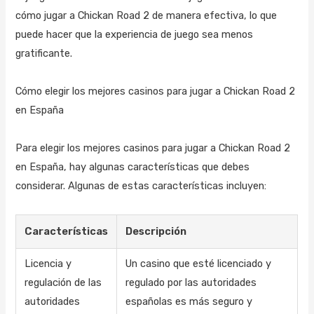
cómo jugar a Chickan Road 2 de manera efectiva, lo que
puede hacer que la experiencia de juego sea menos
gratificante.
Cómo elegir los mejores casinos para jugar a Chickan Road 2
en España
Para elegir los mejores casinos para jugar a Chickan Road 2
en España, hay algunas características que debes
considerar. Algunas de estas características incluyen:
Características
Descripción
Licencia y
Un casino que esté licenciado y
regulación de las
regulado por las autoridades
autoridades
españolas es más seguro y