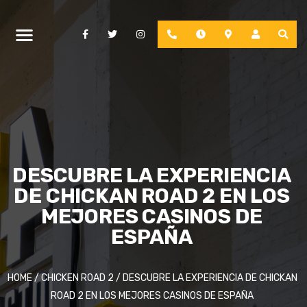
Facebook
Twitter
Instagram
Phone
Hours
Location
Account
DESCUBRE LA EXPERIENCIA
DE CHICKAN ROAD 2 EN LOS
MEJORES CASINOS DE
ESPAÑA
HOME
/
CHICKEN ROAD 2
/
DESCUBRE LA EXPERIENCIA DE CHICKAN
ROAD 2 EN LOS MEJORES CASINOS DE ESPAÑA