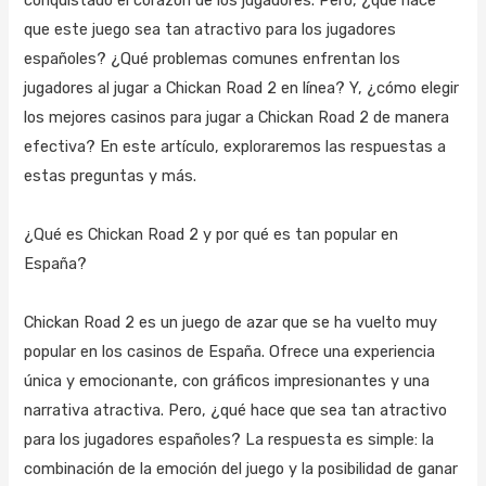
conquistado el corazón de los jugadores. Pero, ¿qué hace
que este juego sea tan atractivo para los jugadores
españoles? ¿Qué problemas comunes enfrentan los
jugadores al jugar a Chickan Road 2 en línea? Y, ¿cómo elegir
los mejores casinos para jugar a Chickan Road 2 de manera
efectiva? En este artículo, exploraremos las respuestas a
estas preguntas y más.
¿Qué es Chickan Road 2 y por qué es tan popular en
España?
Chickan Road 2 es un juego de azar que se ha vuelto muy
popular en los casinos de España. Ofrece una experiencia
única y emocionante, con gráficos impresionantes y una
narrativa atractiva. Pero, ¿qué hace que sea tan atractivo
para los jugadores españoles? La respuesta es simple: la
combinación de la emoción del juego y la posibilidad de ganar