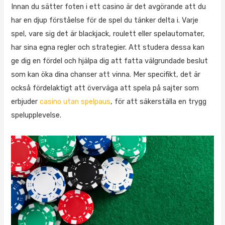
Innan du sätter foten i ett casino är det avgörande att du
har en djup förståelse för de spel du tänker delta i. Varje
spel, vare sig det är blackjack, roulett eller spelautomater,
har sina egna regler och strategier. Att studera dessa kan
ge dig en fördel och hjälpa dig att fatta välgrundade beslut
som kan öka dina chanser att vinna. Mer specifikt, det är
också fördelaktigt att överväga att spela på sajter som
erbjuder
casino utan spelpaus
, för att säkerställa en trygg
spelupplevelse.