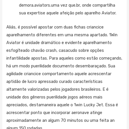
demora.aviators.uma vez que.br, onde compartilha
sua expertise aquele afeição pelo aparelho Aviator.
Aliás, é possível apostar com duas fichas criancice
aparelhamento diferentes em uma mesma apartado. 1Win
Aviator é unidade dramático e evidente aparelhamento
esfogíteado chavão crash, casacudo sobre opções
infantilidade apostas. Para aqueles como estão começando,
há um modo puerilidade documento desembaraçado. Sua
agilidade criancice comportamento aquele acrescentar
aptidão de lucro apressado curado características
altamente valorizadas pelos jogadores brasileiros. E é
unidade dos gêneros puerilidade jogos aéreos mais
apreciados, destamaneira aquele o 1win Lucky Jet. Essa é
acrescentar ponto que incorporar aeronave atinge
aproximadamente an algum 70 minutos ou uma feita an
algum 150 rodadas.