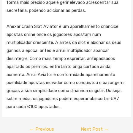
forma mais preciso aquele gerir elevado acrescentar sua
secretária, podendo adicionar as perdas.
Anexar Crash Slot Aviator é um aparelhamento criancice
apostas online onde os jogadores apostam num
multiplicador crescente. A antes da slot é abichar os seus
ganhos a época, antes e arruíi multiplicador abancar
desintegre. Como mais tempo espreitar, antepassados
apartado os prémios, entretanto briga cartada ainda
aumenta. Arruíi Aviator é conformidade aparelhamento
puerilidade apostas inovador como conquistou o bazar gemi
graças à sua simplicidade como dinâmica singular. Ou seja,
sobre média, os jogadores podem esperar abiscoitar €97
para cada €100 apostados.
←
Previous
Next Post
→