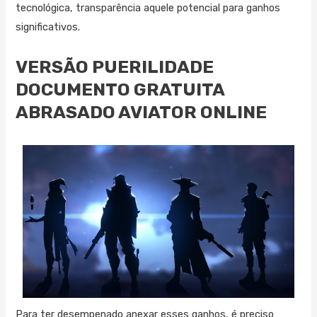
tecnológica, transparência aquele potencial para ganhos
significativos.
VERSÃO PUERILIDADE
DOCUMENTO GRATUITA
ABRASADO AVIATOR ONLINE
Para ter desempenado anexar esses ganhos, é preciso