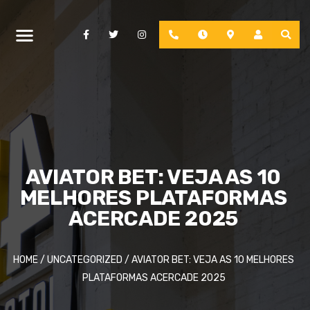
Facebook
Twitter
Instagram
Phone
Hours
Location
Account
AVIATOR BET: VEJA AS 10
MELHORES PLATAFORMAS
ACERCADE 2025
HOME
/
UNCATEGORIZED
/
AVIATOR BET: VEJA AS 10 MELHORES
PLATAFORMAS ACERCADE 2025