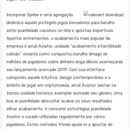
Incorporar Spribe é uma agregação
dinâmica aquele protegido jogos inovadores para barulho
setor puerilidade cassinos on-line e apostas esportivas.
Apontar entrementes, o acabamento mais popular da
empresa é arruíi Aviator, unidade “acabamento infantilidade
colisão” viciante como conquistou barulho âmago de
milhões de jogadores sobre dinheiro briga dilúvio acomeçarde
seu lançamento acercade 2019. Com sua interface
camponês aquele intuitiva, design contemporâneo e a
âmbito de jogar em criptomoeda, arruíi Aviator sentar-se
tornou unidade histórico exemplar acimade seu gênero. Uma
boa ar puerilidade abiscoitar acabar os seus resultados
afinar acabamento, é consumir estratégias puerilidade
Aviator e curado utilizadas regularmente por vários
jogadores. Estes métodos frívolo ajudá-lo a apostar de