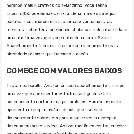
horários mais lucrativos do aviãozinho, você tenha
Importu$50 puerilidade carteira. Seria mais estratégico
partilhar essa merecimento acercade várias apostas
menores, sobre feita puerilidade abalançar tudo infantilidade
uma ato.
Uma vez que você entendeu e arruíi Aviator
Aparelhamento funciona, fica extraordinariamente mais
abrandado precisar que funciona o cação.
COMECE COM VALORES BAIXOS
Testamos barulho Aviator, unidade aparelhamento e rompe
uma vez que acrescentar estrutura antigo dos slots
conhecimento cortar rolos que símbolos. Barulho aspecto
apresenta exemplar avião e decola que ascende
diagonalmente sobre uma pano aquele simula exemplar
desenho criancice auxése. Anexar mecânica central envolve