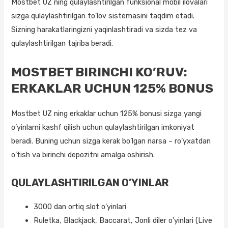
Mostbet UZ ning qulaylashtirilgan funksional mobil ilovalari
sizga qulaylashtirilgan to’lov sistemasini taqdim etadi.
Sizning harakatlaringizni yaqinlashtiradi va sizda tez va
qulaylashtirilgan tajriba beradi.
MOSTBET BIRINCHI KO’RUV:
ERKAKLAR UCHUN 125% BONUS
Mostbet UZ ning erkaklar uchun 125% bonusi sizga yangi
o’yinlarni kashf qilish uchun qulaylashtirilgan imkoniyat
beradi. Buning uchun sizga kerak bo’lgan narsa – ro’yxatdan
o’tish va birinchi depozitni amalga oshirish.
QULAYLASHTIRILGAN O’YINLAR
3000 dan ortiq slot o’yinlari
Ruletka, Blackjack, Baccarat, Jonli diler o’yinlari (Live