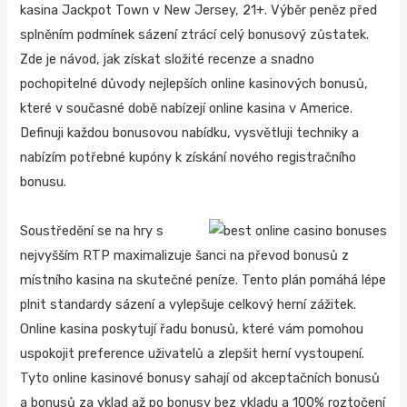
kasina Jackpot Town v New Jersey, 21+. Výběr peněz před
splněním podmínek sázení ztrácí celý bonusový zůstatek.
Zde je návod, jak získat složité recenze a snadno
pochopitelné důvody nejlepších online kasinových bonusů,
které v současné době nabízejí online kasina v Americe.
Definuji každou bonusovou nabídku, vysvětluji techniky a
nabízím potřebné kupóny k získání nového registračního
bonusu.
Soustředění se na hry s
nejvyšším RTP maximalizuje šanci na převod bonusů z
místního kasina na skutečné peníze. Tento plán pomáhá lépe
plnit standardy sázení a vylepšuje celkový herní zážitek.
Online kasina poskytují řadu bonusů, které vám pomohou
uspokojit preference uživatelů a zlepšit herní vystoupení.
Tyto online kasinové bonusy sahají od akceptačních bonusů
a bonusů za vklad až po bonusy bez vkladu a 100% roztočení