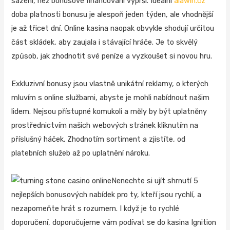
sázení, než bonusové financování vyprší. Ideální
alawin.cz
doba platnosti bonusu je alespoň jeden týden, ale vhodnější
je až třicet dní. Online kasina naopak obvykle shodují určitou
část skládek, aby zaujala i stávající hráče. Je to skvělý
způsob, jak zhodnotit své peníze a vyzkoušet si novou hru.
Exkluzivní bonusy jsou vlastně unikátní reklamy, o kterých
mluvím s online službami, abyste je mohli nabídnout našim
lidem. Nejsou přístupné komukoli a měly by být uplatněny
prostřednictvím našich webových stránek kliknutím na
příslušný háček. Zhodnotím sortiment a zjistíte, od
platebních služeb až po uplatnění nároku.
Nenechte si ujít shrnutí 5
nejlepších bonusových nabídek pro ty, kteří jsou rychlí, a
nezapomeňte hrát s rozumem. I když je to rychlé
doporučení, doporučujeme vám podívat se do kasina Ignition