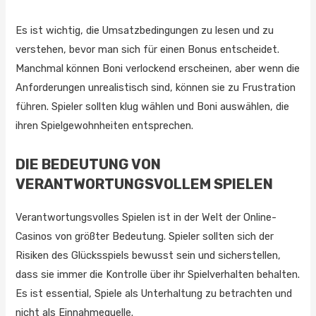
Es ist wichtig, die Umsatzbedingungen zu lesen und zu
verstehen, bevor man sich für einen Bonus entscheidet.
Manchmal können Boni verlockend erscheinen, aber wenn die
Anforderungen unrealistisch sind, können sie zu Frustration
führen. Spieler sollten klug wählen und Boni auswählen, die
ihren Spielgewohnheiten entsprechen.
DIE BEDEUTUNG VON
VERANTWORTUNGSVOLLEM SPIELEN
Verantwortungsvolles Spielen ist in der Welt der Online-
Casinos von größter Bedeutung. Spieler sollten sich der
Risiken des Glücksspiels bewusst sein und sicherstellen,
dass sie immer die Kontrolle über ihr Spielverhalten behalten.
Es ist essential, Spiele als Unterhaltung zu betrachten und
nicht als Einnahmequelle.