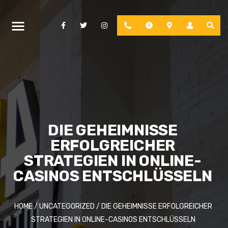
Facebook
Twitter
Instagram
Phone
Hours
Location
Account
DIE GEHEIMNISSE
ERFOLGREICHER
STRATEGIEN IN ONLINE-
CASINOS ENTSCHLÜSSELN
HOME
/
UNCATEGORIZED
/
DIE GEHEIMNISSE ERFOLGREICHER
STRATEGIEN IN ONLINE-CASINOS ENTSCHLÜSSELN