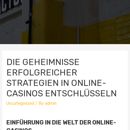
DIE GEHEIMNISSE
ERFOLGREICHER
STRATEGIEN IN ONLINE-
CASINOS ENTSCHLÜSSELN
Uncategorized
/ By
admin
EINFÜHRUNG IN DIE WELT DER ONLINE-