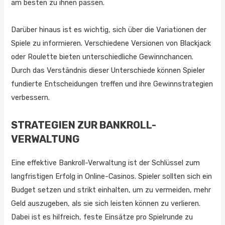
am besten zu ihnen passen.
Darüber hinaus ist es wichtig, sich über die Variationen der
Spiele zu informieren. Verschiedene Versionen von Blackjack
oder Roulette bieten unterschiedliche Gewinnchancen.
Durch das Verständnis dieser Unterschiede können Spieler
fundierte Entscheidungen treffen und ihre Gewinnstrategien
verbessern.
STRATEGIEN ZUR BANKROLL-
VERWALTUNG
Eine effektive Bankroll-Verwaltung ist der Schlüssel zum
langfristigen Erfolg in Online-Casinos. Spieler sollten sich ein
Budget setzen und strikt einhalten, um zu vermeiden, mehr
Geld auszugeben, als sie sich leisten können zu verlieren.
Dabei ist es hilfreich, feste Einsätze pro Spielrunde zu