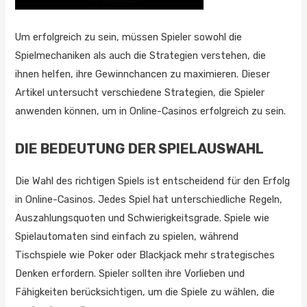
Um erfolgreich zu sein, müssen Spieler sowohl die
Spielmechaniken als auch die Strategien verstehen, die
ihnen helfen, ihre Gewinnchancen zu maximieren. Dieser
Artikel untersucht verschiedene Strategien, die Spieler
anwenden können, um in Online-Casinos erfolgreich zu sein.
DIE BEDEUTUNG DER SPIELAUSWAHL
Die Wahl des richtigen Spiels ist entscheidend für den Erfolg
in Online-Casinos. Jedes Spiel hat unterschiedliche Regeln,
Auszahlungsquoten und Schwierigkeitsgrade. Spiele wie
Spielautomaten sind einfach zu spielen, während
Tischspiele wie Poker oder Blackjack mehr strategisches
Denken erfordern. Spieler sollten ihre Vorlieben und
Fähigkeiten berücksichtigen, um die Spiele zu wählen, die