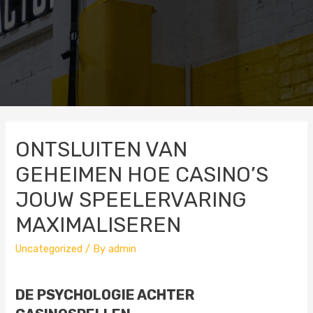
ONTSLUITEN VAN
GEHEIMEN HOE CASINO’S
JOUW SPEELERVARING
MAXIMALISEREN
Uncategorized
/ By
admin
DE PSYCHOLOGIE ACHTER