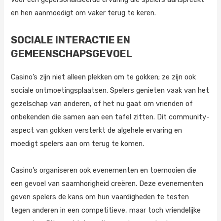
en hen aanmoedigt om vaker terug te keren.
SOCIALE INTERACTIE EN
GEMEENSCHAPSGEVOEL
Casino’s zijn niet alleen plekken om te gokken; ze zijn ook
sociale ontmoetingsplaatsen. Spelers genieten vaak van het
gezelschap van anderen, of het nu gaat om vrienden of
onbekenden die samen aan een tafel zitten. Dit community-
aspect van gokken versterkt de algehele ervaring en
moedigt spelers aan om terug te komen.
Casino’s organiseren ook evenementen en toernooien die
een gevoel van saamhorigheid creëren. Deze evenementen
geven spelers de kans om hun vaardigheden te testen
tegen anderen in een competitieve, maar toch vriendelijke