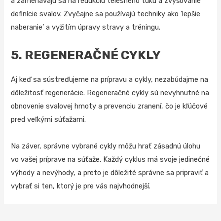
a zameriavajú sa na redukciu telesného tuku a zvyšovanie
definície svalov. Zvyčajne sa používajú techniky ako ‘lepšie
naberanie’ a vyžitím úpravy stravy a tréningu.
5. REGENERAČNÉ CYKLY
Aj keď sa sústreďujeme na prípravu a cykly, nezabúdajme na
dôležitosť regenerácie. Regeneračné cykly sú nevyhnutné na
obnovenie svalovej hmoty a prevenciu zranení, čo je kľúčové
pred veľkými súťažami.
Na záver, správne vybrané cykly môžu hrať zásadnú úlohu
vo vašej príprave na súťaže. Každý cyklus má svoje jedinečné
výhody a nevýhody, a preto je dôležité správne sa pripraviť a
vybrať si ten, ktorý je pre vás najvhodnejší.