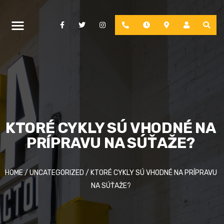
Facebook
Twitter
Instagram
Phone
Hours
Location
Account
KTORÉ CYKLY SÚ VHODNÉ NA
PRÍPRAVU NA SÚŤAŽE?
HOME
/
UNCATEGORIZED
/
KTORÉ CYKLY SÚ VHODNÉ NA PRÍPRAVU
NA SÚŤAŽE?