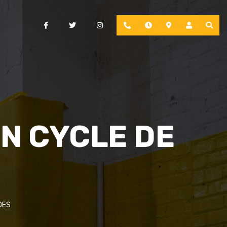
Facebook
Twitter
Instagram
Phone
Hours
Location
Account
N CYCLE DE
DES