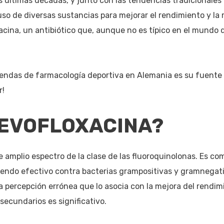
s últimas décadas, y junto con las tendencias tradicionales
uso de diversas sustancias para mejorar el rendimiento y la
acina, un antibiótico que, aunque no es típico en el mundo d
 tiendas de farmacología deportiva en Alemania es su fuent
r!
LEVOFLOXACINA?
de amplio espectro de la clase de las fluoroquinolonas. Es c
iendo efectivo contra bacterias grampositivas y gramnegati
 percepción errónea que lo asocia con la mejora del rendi
 secundarios es significativo.