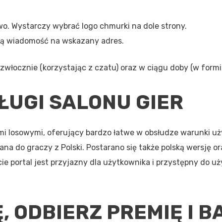
o. Wystarczy wybrać logo chmurki na dole strony.
ną wiadomość na wskazany adres.
włocznie (korzystając z czatu) oraz w ciągu doby (w formie
ŁUGI SALONU GIER
mi losowymi, oferujący bardzo łatwe w obsłudze warunki uż
na do graczy z Polski. Postarano się także polską wersję o
cie portal jest przyjazny dla użytkownika i przystępny do u
, ODBIERZ PREMIĘ I B