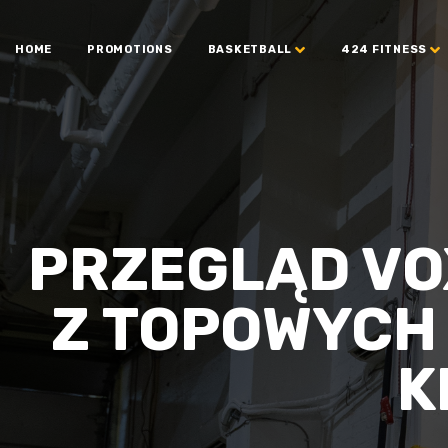
HOME
PROMOTIONS
BASKETBALL
424 FITNESS
PRZEGLĄD VO
Z TOPOWYCH
K