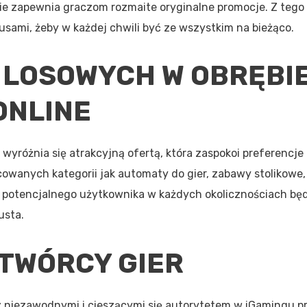
nie zapewnia graczom rozmaite oryginalne promocje. Z tego
usami, żeby w każdej chwili być ze wszystkim na bieżąco.
 LOSOWYCH W OBRĘBI
ONLINE
 wyróżnia się atrakcyjną ofertą, która zaspokoi preferencj
cowanych kategorii jak automaty do gier, zabawy stolikowe,
 potencjalnego użytkownika w każdych okolicznościach będ
usta.
TWÓRCY GIER
 z niezawodnymi i cieszącymi się autorytetem w iGamingu p