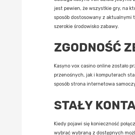
jest pewien, że wszystkie gry, na k
sposób dostosowany z aktualnymi tr
szerokie środowisko zabawy.
ZGODNOŚĆ ZE
Kasyno vox casino online zostało 
przenośnych, jak i komputerach sta
sposób strona internetowa samoczy
STAŁY KONTA
Kiedy pojawi się konieczność połąc
wybrać wybraną z dostępnych możl