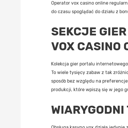
Operator vox casino online regular
do czasu spoglądać do działu z bon
SEKCJE GIER
VOX CASINO 
Kolekcja gier portalu internetowego
To wiele tysięcy zabaw z tak zróżni
sposób bez względu na preferencje
produkcji, które wpiszą się w jego g
WIARYGODNI 
Obsługa kasyno vox działa jedynie