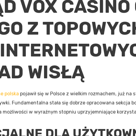
D VOX CASINO 
GO Z TOPOWYC
 INTERNETOWY
AD WISŁĄ
ne polska
pojawił się w Polsce z wielkim rozmachem, już na 
rywki. Fundamentalna stała się dobrze opracowana sekcja b
ra możliwości w wyraźnym stopniu uprzyjemniające korzysta
CJALNE DLA UŻYTKOW