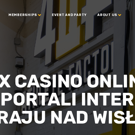
MEMBERSHIPS
EVENT AND PARTY
ABOUT US
X CASINO ONLI
 PORTALI INTE
RAJU NAD WIS