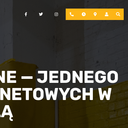
Facebook
Twitter
Instagram
Phone
Hours
Location
Account
NE — JEDNEGO
RNETOWYCH W
ŁĄ