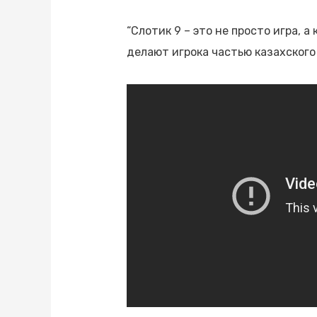
“Слотик 9 – это не просто игра,
делают игрока частью казахского