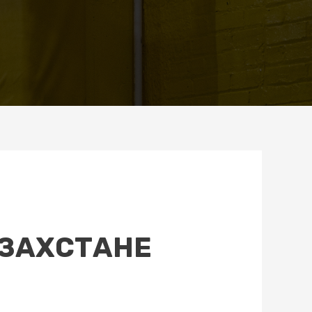
АЗАХСТАНЕ