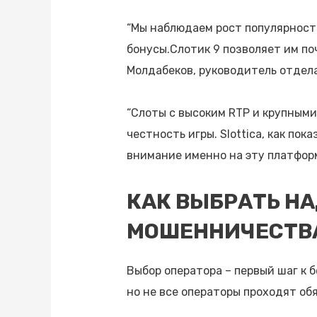
“Мы наблюдаем рост популярности 
бонусы.Слотик 9 позволяет им по
Молдабеков, руководитель отдела
“Слоты с высоким RTP и крупными
честность игры. Slottica, как по
внимание именно на эту платформ
КАК ВЫБРАТЬ Н
МОШЕННИЧЕСТВ
Выбор оператора – первый шаг к 
но не все операторы проходят об