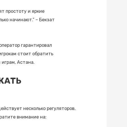
ят простоту и яркие
ько начинают.” – Бекзат
 оператор гарантировал
 игрокам стоит обратить
 играм, Астана.
ЖАТЬ
действует несколько регуляторов,
ратите внимание на: