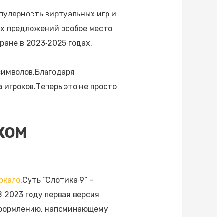
пулярность виртуальных игр и
х предложений особое место
ране в 2023‑2025 годах.
символов.Благодаря
игроков.Теперь это не просто
КОМ
еркало
.Суть “Слотика 9” –
 2023 году первая версия
 оформлению, напоминающему