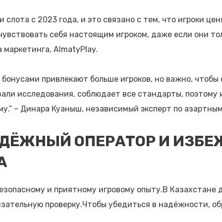
слота с 2023 года, и это связано с тем, что игроки цен
чувствовать себя настоящим игроком, даже если они тол
 маркетинга, AlmatyPlay.
 бонусами привлекают больше игроков, но важно, чтобы
казали исследования, соблюдает все стандарты, поэтому
у.” – Динара Куаныш, независимый эксперт по азартным
АДЁЖНЫЙ ОПЕРАТОР И ИЗБЕ
А
безопасному и приятному игровому опыту.В Казахстане 
язательную проверку.Чтобы убедиться в надёжности, об