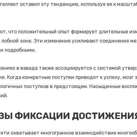
теллект оставил эту тенденцию, используя ее к масшта
ют, что положительный опыт формирует длительные изм
и лобной зоне. Эти изменения усиливают соединения м
 и подробными.
ениях в вавада также ассоциируется с системой утве
. Когда конкретные поступки приводят к успеху, мозг 
алогичных поступков в предстоящем. Насыщенные восп
ий.
АЗЫ ФИКСАЦИИ ДОСТИЖЕНИ
мяти охватывает многогранное взаимодействие многоо