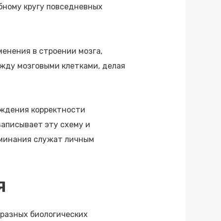
бному кругу повседневных
енения в строении мозга,
ежду мозговыми клетками, делая
рждения корректности
записывает эту схему и
оминания служат личным
Я
бразных биологических