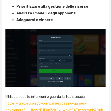
Prioritizzare alla gestione delle risorse
Analizza i modelli degli opponenti
Adeguarsi e vincere
Utilizza queste intuizioni e guarda la tua striscia
https://tracxn.com/d/companies/casino-games-
developers/__1IyzkrB1FdnZdlrExuWcvbEATmzquwphADph-